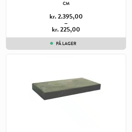
CM
kr.
2.395,00
–
kr.
225,00
Price
range:
PÅ LAGER
kr. 225,00
through
kr. 2.395,00