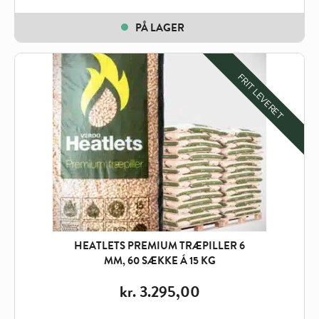
PÅ LAGER
FRIT LEVERET
HEATLETS PREMIUM TRÆPILLER 6
MM, 60 SÆKKE Á 15 KG
kr.
3.295,00