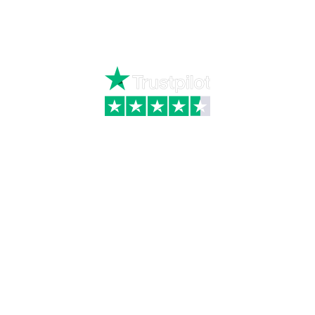
Mandag – torsdag kl. 8:00 – 16:00
Fredag kl. 8:00 – 15:30
Skriv til kundeservice
Kategorier
Information
Hus & have
Handels- og
leveringsbetingelser
Byggematerialer
Fragt
Bauroc Gasbeton
Om WALS
Isolering
Kundeservice
BigBags
Cookiepolitik
Brændsel
Adresse