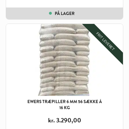
PÅ LAGER
FRIT LEVERET
EWERS TRÆPILLER 6 MM 56 SÆKKE Á
16 KG
kr.
3.290,00