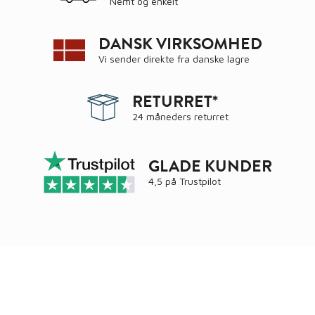
Nemt og enkelt
DANSK VIRKSOMHED
Vi sender direkte fra danske lagre
RETURRET*
24 måneders returret
GLADE KUNDER
4,5 på
Trustpilot
Ring
72 34 44 04
Mandag – torsdag kl. 8:00 – 16:00