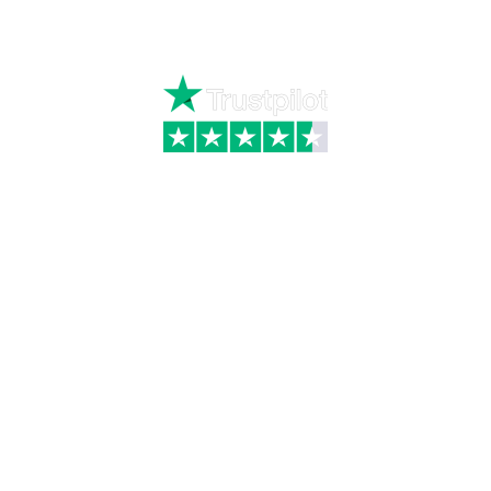
Fredag kl. 8:00 – 15:30
Skriv til kundeservice
Kategorier
Information
Hus & have
Handels- og
leveringsbetingelser
Byggematerialer
Fragt
Bauroc Gasbeton
Om WALS
Isolering
Kundeservice
BigBags
Cookiepolitik
Brændsel
Adresse
Wals ApS