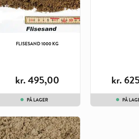
FLISESAND 1000 KG
kr.
495,00
kr.
625
PÅ LAGER
PÅ LAG