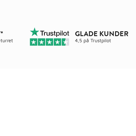
*
GLADE KUNDER
turret
4,5 på
Trustpilot
Adresse
elser
Wals ApS
Vestmolen 15
9990 Skagen
CVR: 36420243