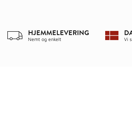
HJEMMELEVERING
D
Nemt og enkelt
Vi 
Ring
72 34 44 04
Kat
Mandag – torsdag kl. 8:00 – 16:00
Hus
Fredag kl. 8:00 – 15:30
Byg
Skriv til kundeservice
Bau