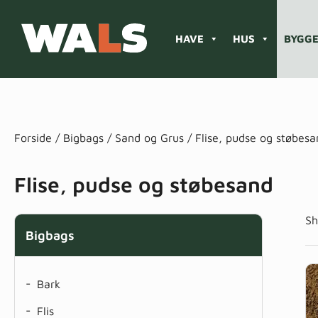
HAVE
HUS
BYGGE
Products
search
Forside
/
Bigbags
/
Sand og Grus
/ Flise, pudse og støbesa
Flise, pudse og støbesand
Sh
Bigbags
-
Bark
-
Flis