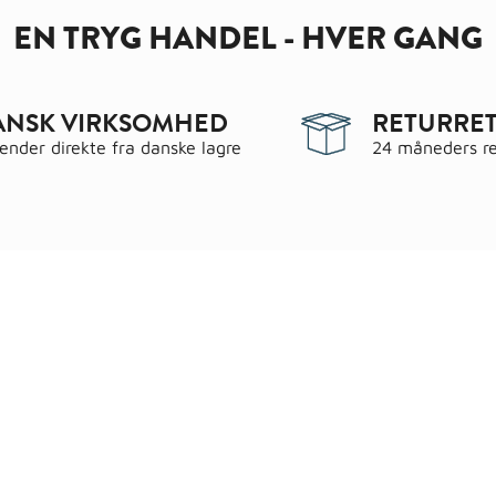
EN TRYG HANDEL - HVER GANG
ANSK VIRKSOMHED
RETURRET
sender direkte fra danske lagre
24 måneders re
egorier
Information
 & have
Handels- og leveringsbeting
gematerialer
Fragt
roc Gasbeton
Om WALS