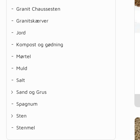
-
Granit Chaussesten
-
Granitskærver
-
Jord
-
Kompost og gødning
-
Mørtel
-
Muld
-
Salt
Sand og Grus
-
Spagnum
Sten
-
Stenmel