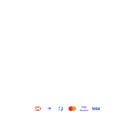
Kategorier
Information
Hus & have
Handels- og
leveringsbetingelser
Byggematerialer
Fragt
Bauroc Gasbeton
Om WALS
Isolering
Kundeservice
BigBags
Cookiepolitik
Brændsel
Adresse
Wals ApS
Vestmolen 15
9990 Skagen
CVR: 36420243