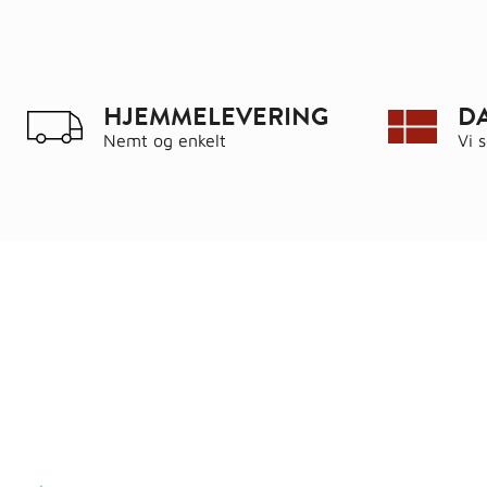
HJEMMELEVERING
D
Nemt og enkelt
Vi 
Ring
72 34 44 04
Kat
Mandag – torsdag kl. 8:00 – 16:00
Hus
Fredag kl. 8:00 – 15:30
Byg
Skriv til kundeservice
Bau
Iso