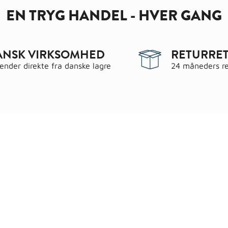
EN TRYG HANDEL - HVER GANG
ANSK VIRKSOMHED
RETURRET
sender direkte fra danske lagre
24 måneders re
egorier
Information
 & have
Handels- og leveringsbeting
gematerialer
Fragt
roc Gasbeton
Om WALS
lering
Kundeservice