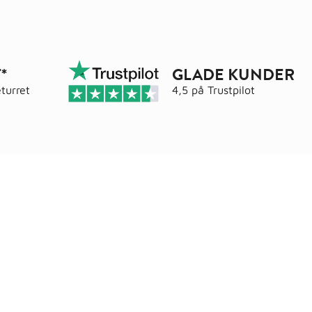
*
GLADE KUNDER
turret
4,5 på
Trustpilot
Adresse
elser
Wals ApS
Vestmolen 15
9990 Skagen
CVR: 36420243