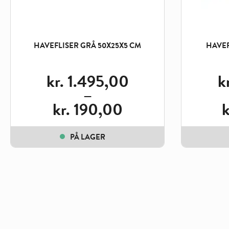
HAVEFLISER GRÅ 50X25X5 CM
HAVEF
kr.
1.495,00
k
–
kr.
190,00
k
Price
Price
range:
range
kr. 190,00
kr. 2
PÅ LAGER
through
throu
kr. 1.495,00
kr. 1