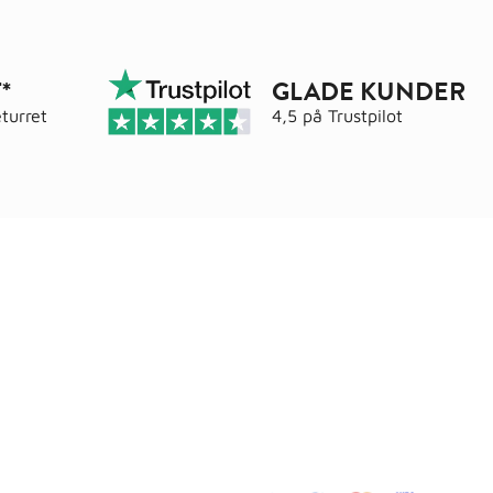
*
GLADE KUNDER
turret
4,5 på
Trustpilot
Adresse
elser
Wals ApS
Vestmolen 15
9990 Skagen
CVR: 36420243