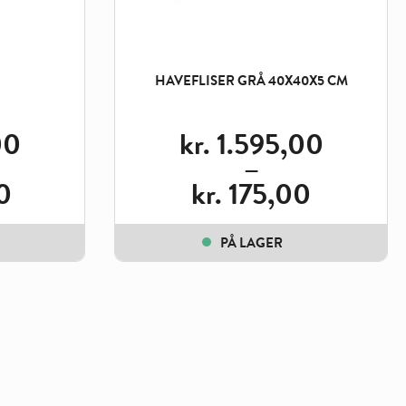
HAVEFLISER GRÅ 40X40X5 CM
00
kr.
1.595,00
–
0
kr.
175,00
Price
range:
kr. 175,00
PÅ LAGER
through
kr. 1.595,00