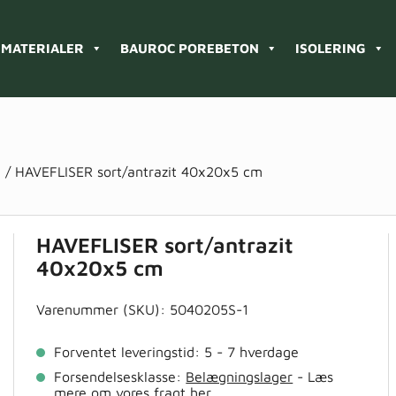
MATERIALER
BAUROC POREBETON
ISOLERING
.
/ HAVEFLISER sort/antrazit 40x20x5 cm
HAVEFLISER sort/antrazit
40x20x5 cm
Varenummer (SKU):
5040205S-1
Forventet leveringstid: 5 - 7 hverdage
Forsendelsesklasse:
Belægningslager
- Læs
mere om vores fragt
her