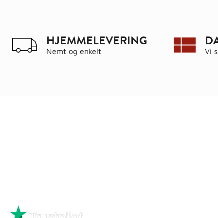
HJEMMELEVERING
D
Nemt og enkelt
Vi 
Ring
72 34 44 04
Kat
Mandag – torsdag kl. 8:00 – 16:00
Hus
Fredag kl. 8:00 – 15:30
Byg
Skriv til kundeservice
Bau
Iso