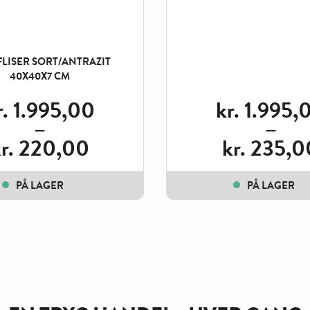
LISER SORT/ANTRAZIT
40X40X7 CM
r.
1.995,00
kr.
1.995,
–
–
r.
220,00
kr.
235,0
Price
:
range:
20,00
kr. 235,00
PÅ LAGER
PÅ LAGER
gh
through
.995,00
kr. 1.995,00