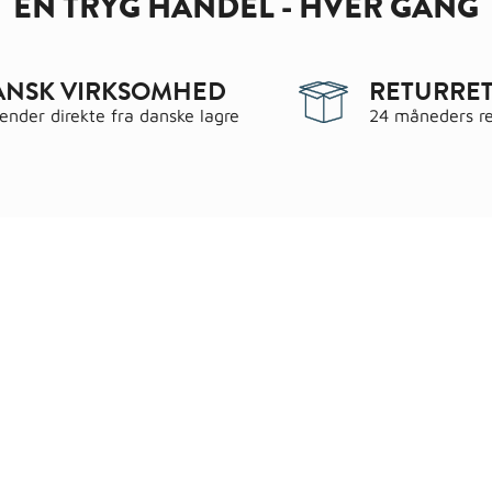
EN TRYG HANDEL - HVER GANG
ANSK VIRKSOMHED
RETURRET
sender direkte fra danske lagre
24 måneders re
egorier
Information
 & have
Handels- og leveringsbeting
gematerialer
Fragt
roc Gasbeton
Om WALS
lering
Kundeservice