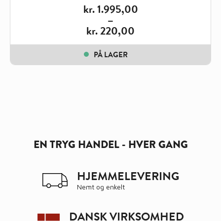
kr.
1.995,00
–
kr.
220,00
Price
range:
PÅ LAGER
kr. 220,00
through
kr. 1.995,00
EN TRYG HANDEL - HVER GANG
HJEMMELEVERING
Nemt og enkelt
DANSK VIRKSOMHED