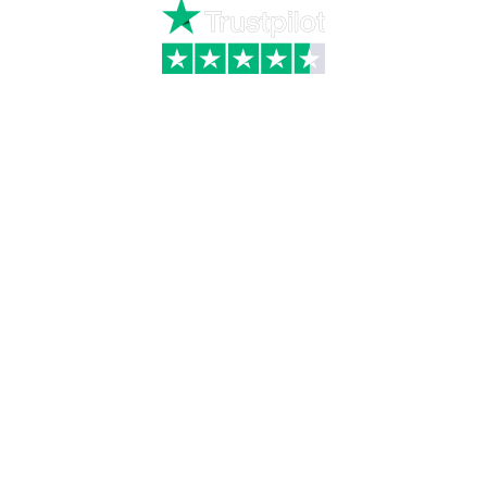
Kategorier
Information
Hus & have
Handels- og
leveringsbetingelser
Byggematerialer
Fragt
Bauroc Gasbeton
Om WALS
Isolering
Kundeservice
BigBags
Cookiepolitik
Brændsel
Adresse
Wals ApS
Vestmolen 15
9990 Skagen
CVR: 36420243