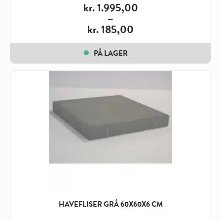
kr.
1.995,00
–
kr.
185,00
Price
range:
PÅ LAGER
kr. 185,00
through
kr. 1.995,00
HAVEFLISER GRÅ 60X60X6 CM