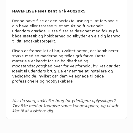
HAVEFLISE Faset kant Grå 40x20x5
Denne have flise er den perfekte løsning til at forvandle
din have eller terasse til et smukt og funktionelt
udendørs område. Disse fliser er designet med fokus på
både æstetik og holdbarhed og tilbyder en alsidig løsning
til dit landskabsprojekt.
Flisen er fremstillet af høj kvalitet beton, der kombinerer
styrke med en moderne og tidløs grå farve. Dette
materiale er kendt for sin holdbarhed og
modstandsdygtighed over for vejrforhold, hvilket gør det
ideelt til udendørs brug. De er nemme at installere og
vedligeholde, hvilket gør dem velegnede til både
professionelle og hobbyskabere.
Har du spørgsmål eller brug for yderligere oplysninger?
Tøv ikke med at kontakte vores kundesupport, og vi står
klar til at assistere dig.