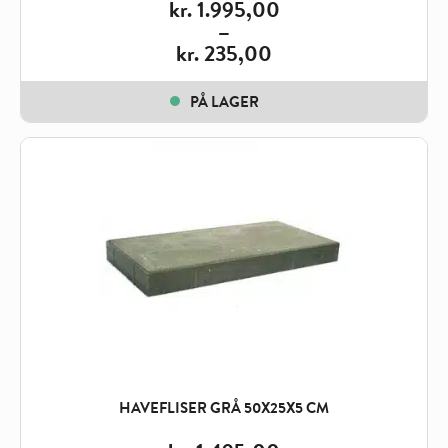
kr.
1.995,00
–
kr.
235,00
Price
range:
PÅ LAGER
kr. 235,00
through
kr. 1.995,00
HAVEFLISER GRÅ 50X25X5 CM