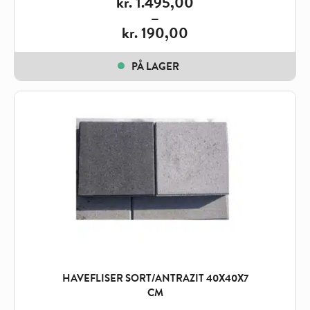
kr.
1.495,00
–
kr.
190,00
Price
range:
PÅ LAGER
kr. 190,00
through
kr. 1.495,00
HAVEFLISER SORT/ANTRAZIT 40X40X7
CM