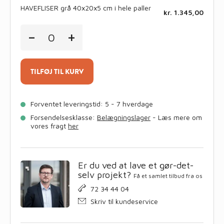
i
HAVEFLISER grå 40x20x5 cm i hele paller
kr.
1.345,00
kvadratmeter
antal
HAVEFLISER
-
+
grå
40x20x5
cm
i
hele
TILFØJ TIL KURV
paller
antal
Forventet leveringstid: 5 - 7 hverdage
Forsendelsesklasse:
Belægningslager
- Læs mere om
vores fragt
her
Er du ved at lave et gør-det-
selv projekt?
Få et samlet tilbud fra os
72 34 44 04
Skriv til kundeservice