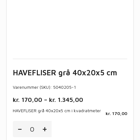
HAVEFLISER grå 40x20x5 cm
Varenummer (SKU):
5040205-1
Price
kr.
170,00
–
kr.
1.345,00
range:
HAVEFLISER grå 40x20x5 cm i kvadratmeter
kr. 170,00
kr.
170,00
through
HAVEFLISER
-
+
kr. 1.345,00
grå
40x20x5
cm