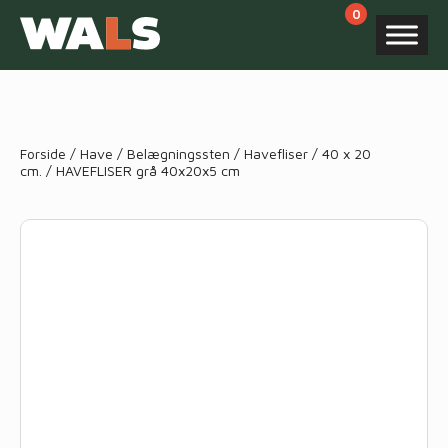
Products
search
Forside
/
Have
/
Belægningssten
/
Havefliser
/
40 x 20
cm.
/ HAVEFLISER grå 40x20x5 cm