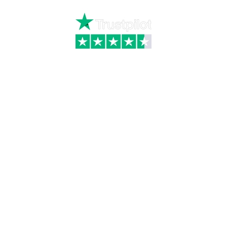
Skriv til kundeservice
Kategorier
Information
Hus & have
Handels- og
leveringsbetingelser
Byggematerialer
Fragt
Bauroc Gasbeton
Om WALS
Isolering
Kundeservice
BigBags
Cookiepolitik
Brændsel
Adresse
Wals ApS
Vestmolen 15
9990 Skagen