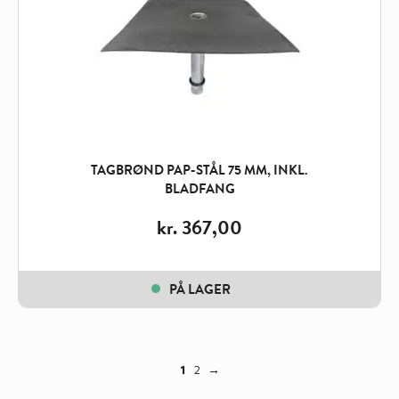
TAGBRØND PAP-STÅL 75 MM, INKL.
BLADFANG
kr.
367,00
PÅ LAGER
1
2
→