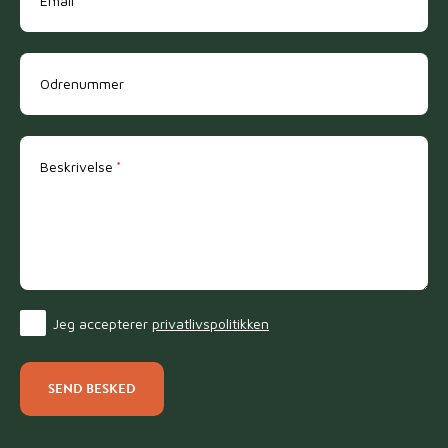
Email
*
Odrenummer
Beskrivelse
*
Jeg accepterer
privatlivspolitikken
Consent