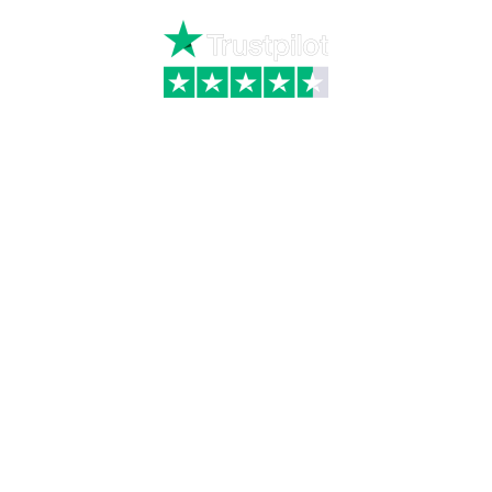
Kategorier
Information
Hus & have
Handels- og
leveringsbetingelser
Byggematerialer
Fragt
Bauroc Gasbeton
Om WALS
Isolering
Kundeservice
BigBags
Cookiepolitik
Brændsel
Adresse
Wals ApS
Vestmolen 15
9990 Skagen