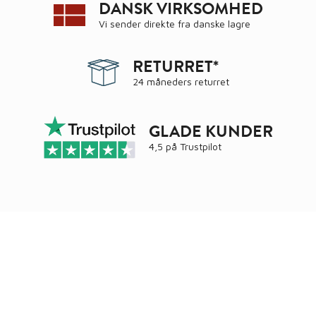
DANSK VIRKSOMHED
Vi sender direkte fra danske lagre
RETURRET*
24 måneders returret
GLADE KUNDER
4,5 på
Trustpilot
Ring
72 34 44 04
Mandag – torsdag kl. 8:00 – 16:00
Fredag kl. 8:00 – 15:30
Skriv til kundeservice