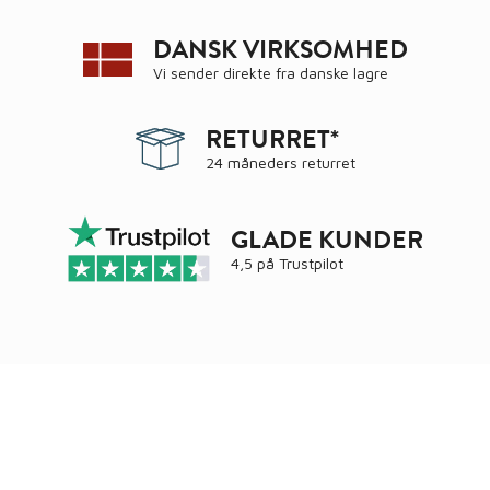
DANSK VIRKSOMHED
Vi sender direkte fra danske lagre
RETURRET*
24 måneders returret
GLADE KUNDER
4,5 på
Trustpilot
Ring
72 34 44 04
Mandag – torsdag kl. 8:00 – 16:00
Fredag kl. 8:00 – 15:30