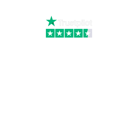
Skriv til kundeservice
Kategorier
Information
Hus & have
Handels- og
leveringsbetingelser
Byggematerialer
Fragt
Bauroc Gasbeton
Om WALS
Isolering
Kundeservice
BigBags
Cookiepolitik
Brændsel
Adresse
Wals ApS
Vestmolen 15