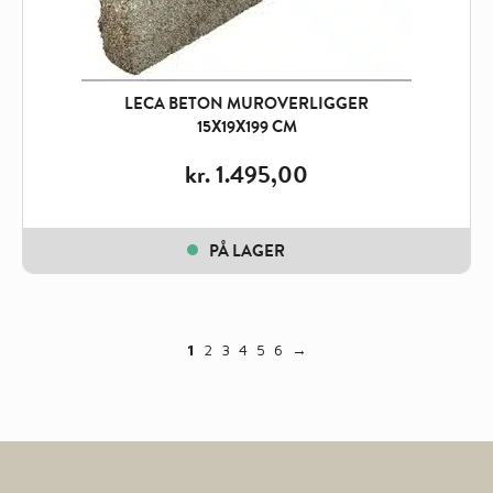
LECA BETON MUROVERLIGGER
15X19X199 CM
kr.
1.495,00
PÅ LAGER
1
2
3
4
5
6
→