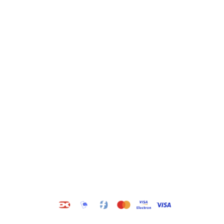
Kategorier
Information
Hus & have
Handels- og
leveringsbetingelser
Byggematerialer
Fragt
Bauroc Gasbeton
Om WALS
Isolering
Kundeservice
BigBags
Cookiepolitik
Brændsel
Adresse
Wals ApS
Vestmolen 15
9990 Skagen
CVR: 36420243