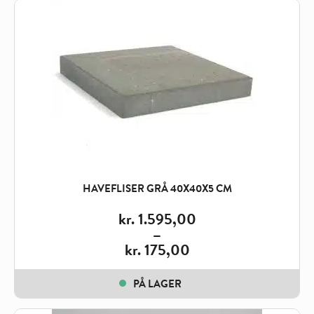
HAVEFLISER GRÅ 40X40X5 CM
kr.
1.595,00
–
kr.
175,00
Price
range:
PÅ LAGER
kr. 175,00
through