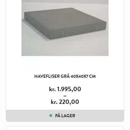
kr. 1.595,00
HAVEFLISER GRÅ 40X40X7 CM
kr.
1.995,00
–
kr.
220,00
Price
range:
PÅ LAGER
kr. 220,00
through