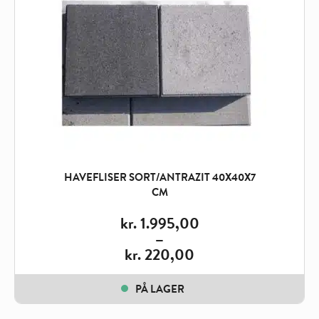
HAVEFLISER SORT/ANTRAZIT 40X40X7
CM
kr.
1.995,00
–
kr.
220,00
Price
range:
PÅ LAGER
kr. 220,00
through