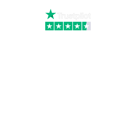
Skriv til kundeservice
Kategorier
Information
Hus & have
Handels- og
leveringsbetingelser
Byggematerialer
Fragt
Bauroc Gasbeton
Om WALS
Isolering
Kundeservice
BigBags
Cookiepolitik
Brændsel
Adresse
Wals ApS
Vestmolen 15
9990 Skagen