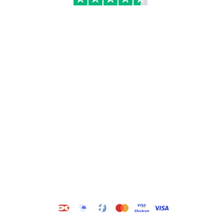
Kategorier
Information
Hus & have
Handels- og
leveringsbetingelser
Byggematerialer
Fragt
Bauroc Gasbeton
Om WALS
Isolering
Kundeservice
BigBags
Cookiepolitik
Brændsel
Adresse
Wals ApS
Vestmolen 15
9990 Skagen
CVR: 36420243