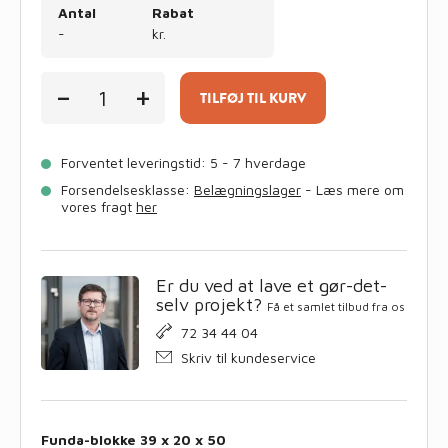
Antal
Rabat
-
kr.
FUNDA
-
+
BLOKKE
TILFØJ TIL KURV
39x20x50
cm
1
Forventet leveringstid: 5 - 7 hverdage
pl
antal
Forsendelsesklasse:
Belægningslager
- Læs mere om
vores fragt
her
Er du ved at lave et gør-det-
selv projekt?
Få et samlet tilbud fra os
72 34 44 04
Skriv til kundeservice
Funda-blokke 39 x 20 x 50