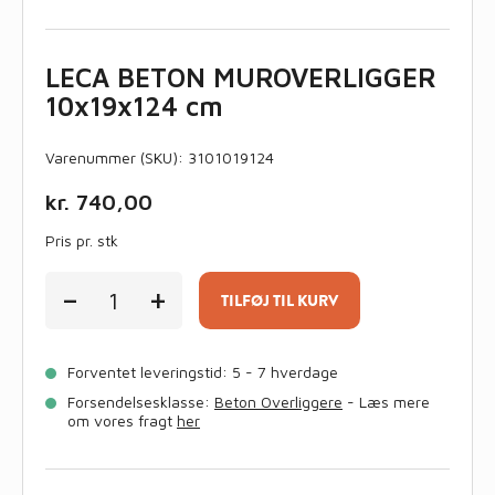
LECA BETON MUROVERLIGGER
10x19x124 cm
Varenummer (SKU):
3101019124
kr.
740,00
Pris pr. stk
LECA
-
+
BETON
TILFØJ TIL KURV
MUROVERLIGGER
10x19x124
cm
Forventet leveringstid: 5 - 7 hverdage
antal
Forsendelsesklasse:
Beton Overliggere
- Læs mere
om vores fragt
her