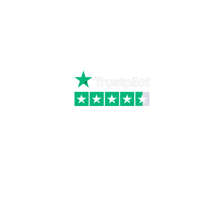
Ring
72 34 44 04
Mandag – torsdag kl. 8:00 – 16:00
Fredag kl. 8:00 – 15:30
Skriv til kundeservice
Kategorier
Information
Hus & have
Handels- og
leveringsbetingelser
Byggematerialer
Fragt
Bauroc Gasbeton
Om WALS
Isolering
Kundeservice
BigBags
Cookiepolitik
Brændsel