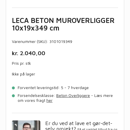
LECA BETON MUROVERLIGGER
10x19x349 cm
Varenummer (SKU):
3101019349
kr.
2.040,00
Pris pr. stk
Ikke på lager
Forventet leveringstid: 5 - 7 hverdage
Forsendelsesklasse:
Beton Overliggere
- Læs mere
om vores fragt
her
Er du ved at lave et gør-det-
selv projekt?
Få et samlet tilbud fra os