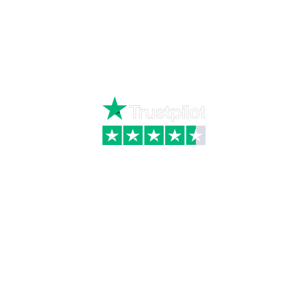
Ring
72 34 44 04
Mandag – torsdag kl. 8:00 – 16:00
Fredag kl. 8:00 – 15:30
Skriv til kundeservice
Kategorier
Information
Hus & have
Handels- og
leveringsbetingelser
Byggematerialer
Fragt
Bauroc Gasbeton
Om WALS
Isolering
Kundeservice
BigBags
Cookiepolitik
Brændsel