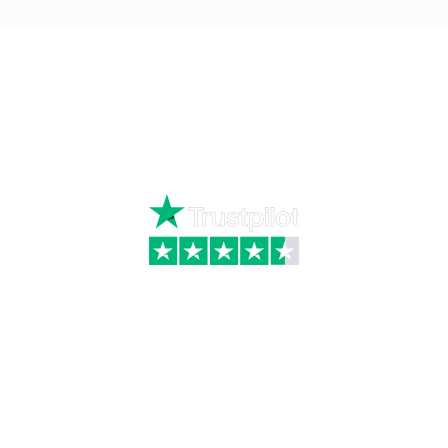
Ring
72 34 44 04
Mandag – torsdag kl. 8:00 – 16:00
Fredag kl. 8:00 – 15:30
Skriv til kundeservice
Kategorier
Information
Hus & have
Handels- og
leveringsbetingelser
Byggematerialer
Fragt
Bauroc Gasbeton
Om WALS
Isolering
Kundeservice