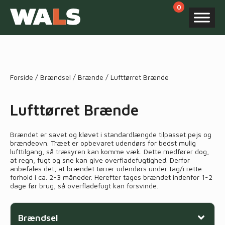
Products
search
Forside
/
Brændsel
/
Brænde
/ Lufttørret Brænde
Lufttørret Brænde
Brændet er savet og kløvet i standardlængde tilpasset pejs og
brændeovn. Træet er opbevaret udendørs for bedst mulig
lufttilgang, så træsyren kan komme væk. Dette medfører dog,
at regn, fugt og sne kan give overfladefugtighed. Derfor
anbefales det, at brændet tørrer udendørs under tag/i rette
forhold i ca. 2-3 måneder. Herefter tages brændet indenfor 1-2
dage før brug, så overfladefugt kan forsvinde.
Brændsel