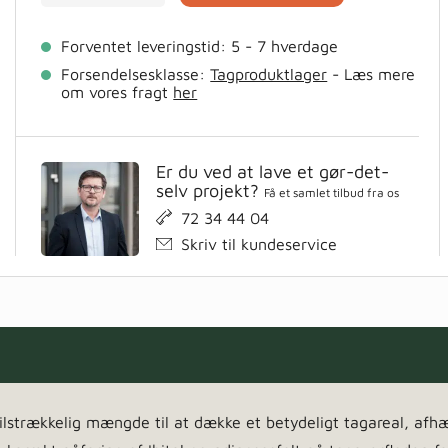
4
liter
Forventet leveringstid: 5 - 7 hverdage
antal
Forsendelsesklasse:
Tagproduktlager
- Læs mere
om vores fragt
her
Er du ved at lave et gør-det-
selv projekt?
Få et samlet tilbud fra os
72 34 44 04
Skriv til kundeservice
r tilstrækkelig mængde til at dække et betydeligt tagareal, af