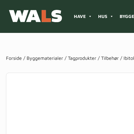
HAVE
HUS
BYGGE
Products
search
Forside
/
Byggematerialer
/
Tagprodukter
/
Tilbehør
/ Ibito