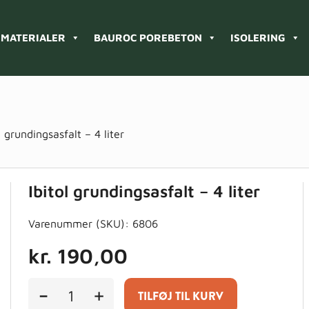
MATERIALER
BAUROC POREBETON
ISOLERING
l grundingsasfalt – 4 liter
Ibitol grundingsasfalt – 4 liter
Varenummer (SKU):
6806
kr.
190,00
Ibitol
-
+
TILFØJ TIL KURV
grundingsasfalt
-