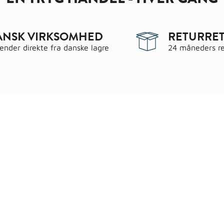
ANSK VIRKSOMHED
RETURRET
sender direkte fra danske lagre
24 måneders re
egorier
Information
 & have
Handels- og leveringsbeting
gematerialer
Fragt
roc Gasbeton
Om WALS
lering
Kundeservice
Bags
Cookiepolitik