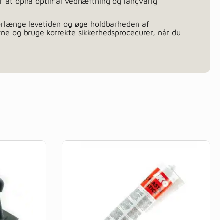
for at opnå optimal vedhæftning og langvarig
forlænge levetiden og øge holdbarheden af
rne og bruge korrekte sikkerhedsprocedurer, når du