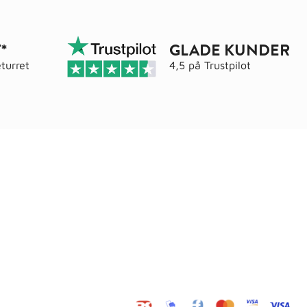
*
GLADE KUNDER
turret
4,5 på
Trustpilot
Adresse
elser
Wals ApS
Vestmolen 15
9990 Skagen
CVR: 36420243