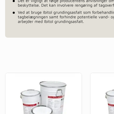
Det er vigtigt at følge producentens anvisninger om
beskyttelse. Det kan involvere rengøring af tagoverf
Ved at bruge Ibitol grundingsasfalt som forbehandl
tagbelægningen samt forhindre potentielle vand- og
arbejder med Ibitol grundingsasfalt.