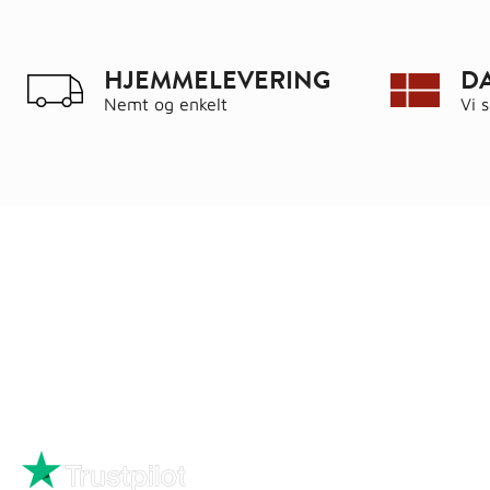
HJEMMELEVERING
D
Nemt og enkelt
Vi 
Ring
72 34 44 04
Kat
Mandag – torsdag kl. 8:00 – 16:00
Hus
Fredag kl. 8:00 – 15:30
Byg
Skriv til kundeservice
Bau
Iso
Big