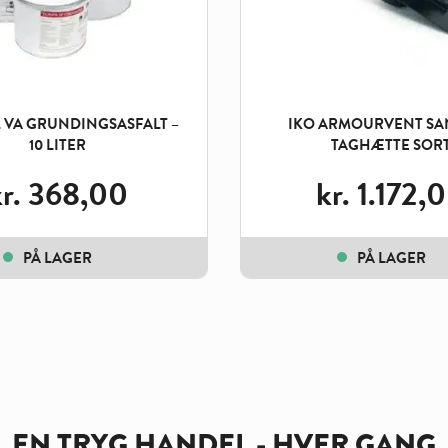
 VA GRUNDINGSASFALT –
IKO ARMOURVENT SA
10 LITER
TAGHÆTTE SOR
r.
368,00
kr.
1.172,
PÅ LAGER
PÅ LAGER
EN TRYG HANDEL - HVER GANG