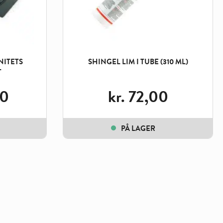
NITETS
SHINGEL LIM I TUBE (310 ML)
T
00
kr.
72,00
PÅ LAGER