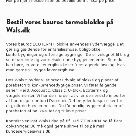
Her på hjemmesiden kan du bestille dem til skarpe priser.
Bestil vores bauroc termoblokke på
Wals.dk
Vores bauroc ECOTERM+-blokke anvendes i ydervægge. Det
gør sig gældende for enfamilieshuse, boligblokke,
kontorbygninger og offentlige bygninger. De er velegnet til brug
som bærende og varmeisolerende byggeelementer. Som du
kan høre, er vores energiblokke en fremragende løsning, hvis
man gerne vil bygge lavenergihuse.
Hos Wals tilbyder vi et bredt udvalg af blokke og plader af
porebeton til konkurrencedygtige priser. Vi fører følgende
serier: Hard, Accoustic, Classic, U-blok, Ecoterm+ og
vægelementer. Vi har den fordel, at vi er den eneste importør
af bauroc porebeton i Danmark. Det betyder besparelser for
dig, når du handler hos os. Du får nemlig byggematerialer af
porebeton af høj kvalitet og til lave priser.
Kontakt
venligst Wals i dag på tlf.:
+45 7234 4404
og få flere
oplysninger. Du må også gerne skrive til os på mail:
kundeservice@wals.dk