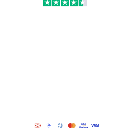
Kategorier
Information
Hus & have
Handels- og
leveringsbetingelser
Byggematerialer
Fragt
Bauroc Gasbeton
Om WALS
Isolering
Kundeservice
BigBags
Cookiepolitik
Brændsel
Adresse
Wals ApS
Vestmolen 15
9990 Skagen
CVR: 36420243