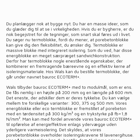
Du planlægger nok at bygge nyt. Du har en masse ideer, som
du glæder dig til at se i virkeligheden. Hvis du er bygherre, er du
nok begejstret for de tegninger, som snart skal føres ud i livet.
Du søger nu termoblokke, fordi du mener, at porebetonblokke
kan give dig den fleksibilitet, du ønsker dig. Termoblokke er
massive blokke med integreret isolering. Som du ved, har disse
energiblokke en meget særpræget sandwichkonstruktion.
Derfor har termoblokke nogle enestående egenskaber, der
kombinerer en fremragende bæreevne og en effektiv kerne af
isoleringsmateriale. Hos Wals kan du bestille termoblokke, der
går under navnet bauroc ECOTERM+.
Wals tilbyder bauroc ECOTERM+ med to modulmål, som er ens.
De fås nemlig i en højde på 200 mm og en længde på 600 mm.
Det eneste, der adskiller dem er deres tykkelse. Du kan vælge
mellem tre forskellige varianter: 300, 375 og 500 mm. Vores
energiblokke eller eco termblokke er fremstillet af porebeton
med en tørdensitet på 300 kg/m³ og en trykstyrke på fb=1,8
N/mm². Man kan med fordel anvende vores bauroc ECOTERM+
til opførelse af energieffektive enlags ydervægge uden
yderligere varmeisolering. Det skyldes, at vores
porebetonblokke overholder isoleringskravene til lavenergihuse.