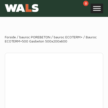
Products
search
Forside
/
bauroc POREBETON
/
bauroc ECOTERM+
/ Bauroc
ECOTERM+500 Gasbeton 500x200x600