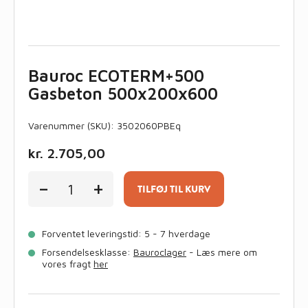
Bauroc ECOTERM+500
Gasbeton 500x200x600
Varenummer (SKU):
3502060PBEq
kr.
2.705,00
Bauroc
-
+
ECOTERM+500
TILFØJ TIL KURV
Gasbeton
500x200x600
antal
Forventet leveringstid: 5 - 7 hverdage
Forsendelsesklasse:
Bauroclager
- Læs mere om
vores fragt
her