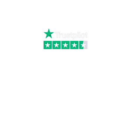
Mandag – torsdag kl. 8:00 – 16:00
Fredag kl. 8:00 – 15:30
Skriv til kundeservice
Kategorier
Information
Hus & have
Handels- og
leveringsbetingelser
Byggematerialer
Fragt
Bauroc Gasbeton
Om WALS
Isolering
Kundeservice
BigBags
Cookiepolitik
Brændsel
Adresse