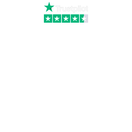
Kategorier
Information
Hus & have
Handels- og
leveringsbetingelser
Byggematerialer
Fragt
Bauroc Gasbeton
Om WALS
Isolering
Kundeservice
BigBags
Cookiepolitik
Brændsel
Adresse
Wals ApS
Vestmolen 15
9990 Skagen
CVR: 36420243