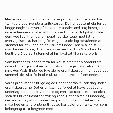
Måske skal du i gang med et belægningsprojekt, hvor du har
tænkt dig at anvende granitskærver. Du har bestemt dig for at
lægge nogle skærver på bestemte arealer omkring huset, fordi
du ikke længere ønsker at bruge særlig meget tid på at holde
dem ved lige. Men der er noget, du skal tage med i dine
overvejelser. Du har brug for et godt underlag bestående af
stenmel for at kunne holde ukrudtet nede. Den skal helst
matche den farve, dine granitskærver har. Hos Wals kan du
bestille grå og sort stenmel af høj kvalitet til en skarp pris.
Som bekendt er denne form for knust granit et biprodukt fra
udvinding af granitskærver og fås som regel i størrelsen 0-2
mm. Hos Wals finder du ikke alene granitskærver, men også det
stenmel, der skal forhindre ukrudtet i at vokse frem nedefra.
Vores produkter er billige og de udgør et stabilt underlag under
granitskærverne. Det er en kæmpe fordel at have et sådant
underlag, fordi det bliver mere og mere kompakt, efterhånden
som det bliver udsat for tryk og regn. Det er altså et underlag,
der sørger for, at du vinder kampen mod ukrudt. Det er med
sikkerhed en af grundene til, at du har valgt granitskærver som
belægning til at begynde med.