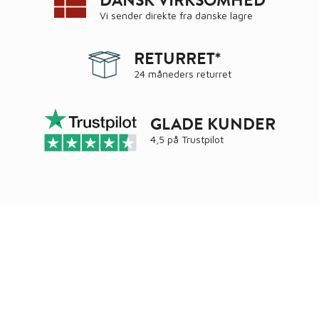
DANSK VIRKSOMHED
Vi sender direkte fra danske lagre
RETURRET*
24 måneders returret
GLADE KUNDER
4,5 på
Trustpilot
Ring
72 34 44 04
Mandag – torsdag kl. 8:00 – 16:00
Fredag kl. 8:00 – 15:30
Skriv til kundeservice