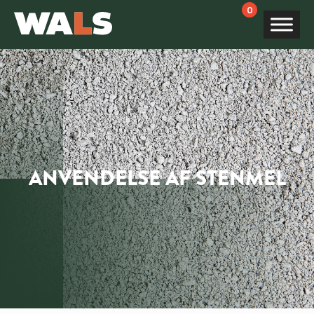
Products
search
ANVENDELSE AF STENMEL