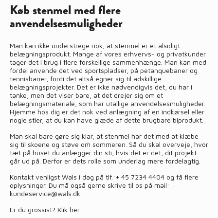
Køb stenmel med flere
anvendelsesmuligheder
Man kan ikke understrege nok, at stenmel er et alsidigt
belægningsprodukt. Mange af vores erhvervs- og privatkunder
tager det i brug i flere forskellige sammenhænge. Man kan med
fordel anvende det ved sportspladser, på petanquebaner og
tennisbaner, fordi det altså egner sig til adskillige
belægningsprojekter. Det er ikke nødvendigvis det, du har i
tanke, men det viser bare, at det drejer sig om et
belægningsmateriale, som har utallige anvendelsesmuligheder.
Hjemme hos dig er det nok ved anlægning af en indkørsel eller
nogle stier, at du kan have glæde af dette brugbare biprodukt.
Man skal bare gøre sig klar, at stenmel har det med at klæbe
sig til skoene og støve om sommeren. Så du skal overveje, hvor
tæt på huset du anlægger din sti, hvis det er det, dit projekt
går ud på. Derfor er dets rolle som underlag mere fordelagtig.
Kontakt venligst Wals i dag på tlf.:
+ 45 7234 4404
og få flere
oplysninger. Du må også gerne skrive til os på mail:
kundeservice@wals.dk
Er du grossist?
Klik her