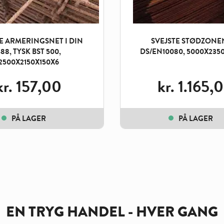
E ARMERINGSNET I DIN
SVEJSTE STØDZONEN
88, TYSK BST 500,
DS/EN10080, 5000X2350
2500X2150X150X6
kr.
157,00
kr.
1.165,
PÅ LAGER
PÅ LAGER
EN TRYG HANDEL - HVER GANG