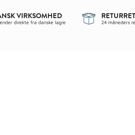
ANSK VIRKSOMHED
RETURRET
sender direkte fra danske lagre
24 måneders re
egorier
Information
 & have
Handels- og leveringsbeting
gematerialer
Fragt
roc Gasbeton
Om WALS
lering
Kundeservice
Bags
Cookiepolitik