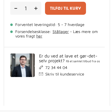
Svejste
-
+
TILFØJ TIL KURV
armeringsnet
i
DS/EN10080,
5000x2350x100x5
Forventet leveringstid: 5 - 7 hverdage
antal
Forsendelsesklasse:
Stållager
- Læs mere om
vores fragt
her
Er du ved at lave et gør-det-
selv projekt?
Få et samlet tilbud fra os
72 34 44 04
Skriv til kundeservice