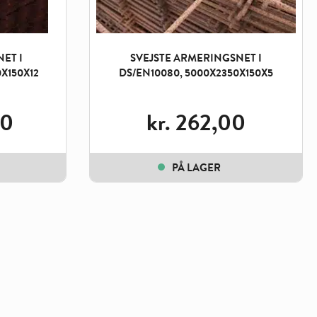
ET I
SVEJSTE ARMERINGSNET I
X150X12
DS/EN10080, 5000X2350X150X5
00
kr.
262,00
PÅ LAGER