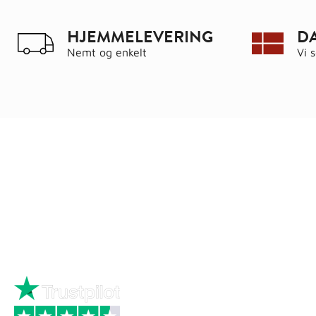
HJEMMELEVERING
D
Nemt og enkelt
Vi 
Ring
72 34 44 04
Kat
Mandag – torsdag kl. 8:00 – 16:00
Hus
Fredag kl. 8:00 – 15:30
Byg
Skriv til kundeservice
Bau
Iso
Big