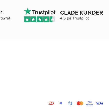
*
GLADE KUNDER
turret
4,5 på
Trustpilot
Adresse
elser
Wals ApS
Vestmolen 15
9990 Skagen
CVR: 36420243