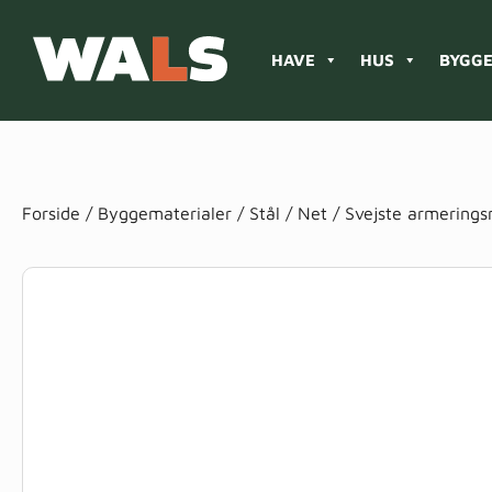
HAVE
HUS
BYGGE
Products
search
Forside
/
Byggematerialer
/
Stål
/
Net
/ Svejste armering