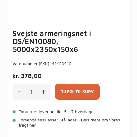
Svejste armeringsnet i
DS/EN10080,
5000x2350x150x6
Varenummer (SKU):
41420910
kr.
378,00
Svejste
-
+
armeringsnet
TILFØJ TIL KURV
i
DS/EN10080,
5000x2350x150x6
Forventet leveringstid: 5 - 7 hverdage
antal
Forsendelsesklasse:
Stållager
- Læs mere om vores
fragt
her