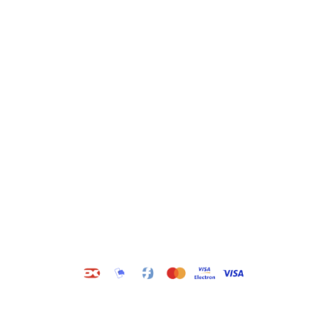
Kategorier
Information
Hus & have
Handels- og
leveringsbetingelser
Byggematerialer
Fragt
Bauroc Gasbeton
Om WALS
Isolering
Kundeservice
BigBags
Cookiepolitik
Brændsel
Adresse
Wals ApS
Vestmolen 15
9990 Skagen
CVR: 36420243