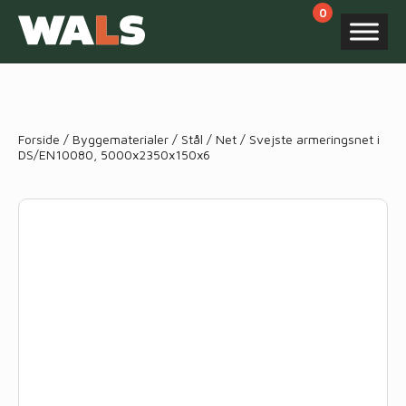
Products
search
Forside
/
Byggematerialer
/
Stål
/
Net
/ Svejste armeringsnet i
DS/EN10080, 5000x2350x150x6