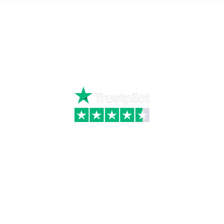
Ring
72 34 44 04
Mandag – torsdag kl. 8:00 – 16:00
Fredag kl. 8:00 – 15:30
Skriv til kundeservice
Kategorier
Information
Hus & have
Handels- og
leveringsbetingelser
Byggematerialer
Fragt
Bauroc Gasbeton
Om WALS
Isolering
Kundeservice
BigBags