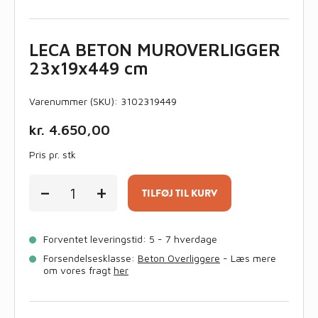
LECA BETON MUROVERLIGGER
23x19x449 cm
Varenummer (SKU):
3102319449
kr.
4.650,00
Pris pr. stk
LECA
-
+
BETON
TILFØJ TIL KURV
MUROVERLIGGER
23x19x449
cm
Forventet leveringstid: 5 - 7 hverdage
antal
Forsendelsesklasse:
Beton Overliggere
- Læs mere
om vores fragt
her