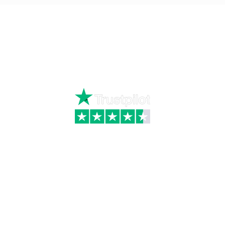
Ring
72 34 44 04
Mandag – torsdag kl. 8:00 – 16:00
Fredag kl. 8:00 – 15:30
Skriv til kundeservice
Kategorier
Information
Hus & have
Handels- og
leveringsbetingelser
Byggematerialer
Fragt
Bauroc Gasbeton
Om WALS
Isolering
Kundeservice
BigBags