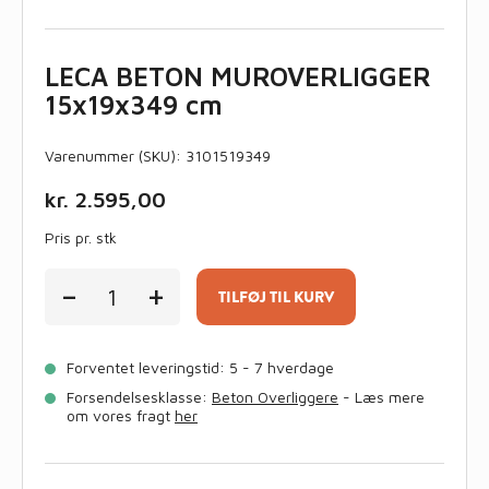
LECA BETON MUROVERLIGGER
15x19x349 cm
Varenummer (SKU):
3101519349
kr.
2.595,00
Pris pr. stk
LECA
-
+
BETON
TILFØJ TIL KURV
MUROVERLIGGER
15x19x349
cm
Forventet leveringstid: 5 - 7 hverdage
antal
Forsendelsesklasse:
Beton Overliggere
- Læs mere
om vores fragt
her