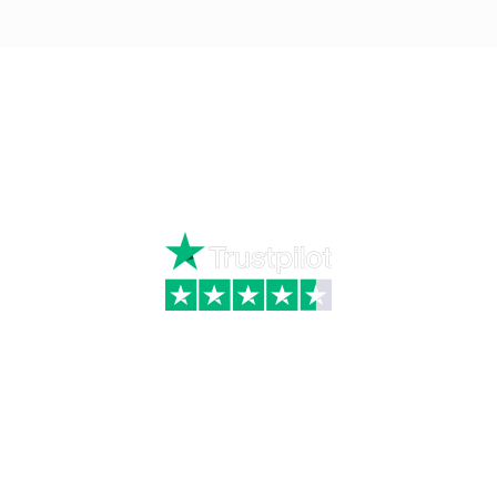
Ring
72 34 44 04
Mandag – torsdag kl. 8:00 – 16:00
Fredag kl. 8:00 – 15:30
Skriv til kundeservice
Kategorier
Information
Hus & have
Handels- og
leveringsbetingelser
Byggematerialer
Fragt
Bauroc Gasbeton
Om WALS
Isolering