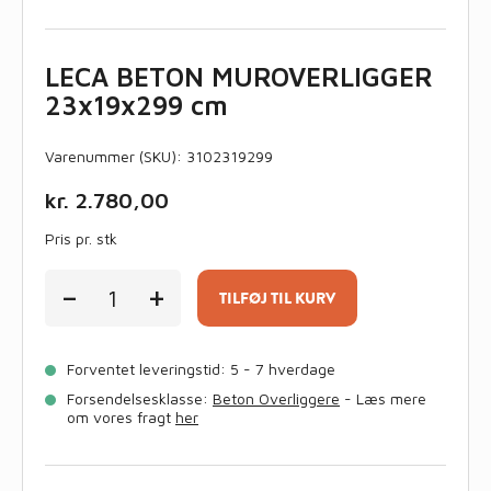
LECA BETON MUROVERLIGGER
23x19x299 cm
Varenummer (SKU):
3102319299
kr.
2.780,00
Pris pr. stk
LECA
-
+
BETON
TILFØJ TIL KURV
MUROVERLIGGER
23x19x299
cm
Forventet leveringstid: 5 - 7 hverdage
antal
Forsendelsesklasse:
Beton Overliggere
- Læs mere
om vores fragt
her