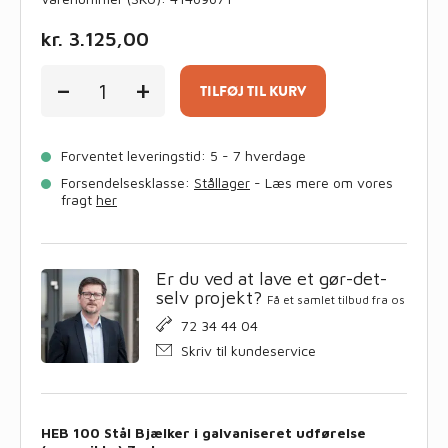
kr.
3.125,00
HEB
-
+
100
TILFØJ TIL KURV
Stål
Bjælker
i
Forventet leveringstid: 5 - 7 hverdage
galvaniseret
udførelse
Forsendelsesklasse:
Stållager
- Læs mere om vores
(saves
fragt
her
ikke)
7mtr
antal
Er du ved at lave et gør-det-
selv projekt?
Få et samlet tilbud fra os
72 34 44 04
Skriv til kundeservice
HEB 100 Stål Bjælker i galvaniseret udførelse