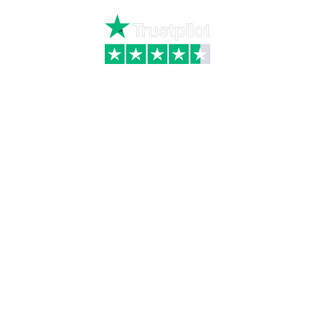
Kategorier
Information
Hus & have
Handels- og
leveringsbetingelser
Byggematerialer
Fragt
Bauroc Gasbeton
Om WALS
Isolering
Kundeservice
BigBags
Cookiepolitik
Brændsel
Adresse
Wals ApS
Vestmolen 15
9990 Skagen