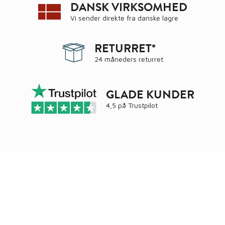
DANSK VIRKSOMHED
Vi sender direkte fra danske lagre
RETURRET*
24 måneders returret
GLADE KUNDER
4,5 på
Trustpilot
Ring
72 34 44 04
Mandag – torsdag kl. 8:00 – 16:00
Fredag kl. 8:00 – 15:30
Skriv til kundeservice