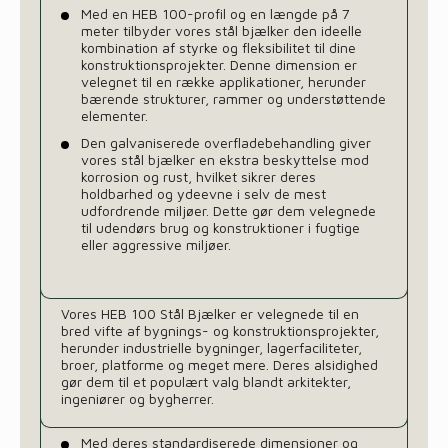
Med en HEB 100-profil og en længde på 7
meter tilbyder vores stål bjælker den ideelle
kombination af styrke og fleksibilitet til dine
konstruktionsprojekter. Denne dimension er
velegnet til en række applikationer, herunder
bærende strukturer, rammer og understøttende
elementer.
Den galvaniserede overfladebehandling giver
vores stål bjælker en ekstra beskyttelse mod
korrosion og rust, hvilket sikrer deres
holdbarhed og ydeevne i selv de mest
udfordrende miljøer. Dette gør dem velegnede
til udendørs brug og konstruktioner i fugtige
eller aggressive miljøer.
Vores HEB 100 Stål Bjælker er velegnede til en
bred vifte af bygnings- og konstruktionsprojekter,
herunder industrielle bygninger, lagerfaciliteter,
broer, platforme og meget mere. Deres alsidighed
gør dem til et populært valg blandt arkitekter,
ingeniører og bygherrer.
Med deres standardiserede dimensioner og