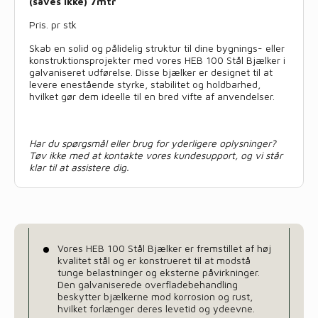
(saves ikke) 7mtr
Pris. pr stk
Skab en solid og pålidelig struktur til dine bygnings- eller
konstruktionsprojekter med vores HEB 100 Stål Bjælker i
galvaniseret udførelse. Disse bjælker er designet til at
levere enestående styrke, stabilitet og holdbarhed,
hvilket gør dem ideelle til en bred vifte af anvendelser.
Har du spørgsmål eller brug for yderligere oplysninger?
Tøv ikke med at kontakte vores kundesupport, og vi står
klar til at assistere dig.
Vores HEB 100 Stål Bjælker er fremstillet af høj
kvalitet stål og er konstrueret til at modstå
tunge belastninger og eksterne påvirkninger.
Den galvaniserede overfladebehandling
beskytter bjælkerne mod korrosion og rust,
hvilket forlænger deres levetid og ydeevne.