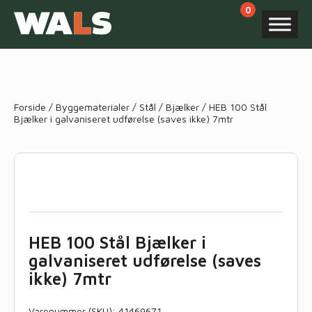
Products
search
Forside
/
Byggematerialer
/
Stål
/
Bjælker
/ HEB 100 Stål
Bjælker i galvaniseret udførelse (saves ikke) 7mtr
HEB 100 Stål Bjælker i
galvaniseret udførelse (saves
ikke) 7mtr
Varenummer (SKU):
41469671