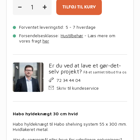
Habo
-
+
hyldeknægt
TILFØJ TIL KURV
30
cm
hvid
Forventet leveringstid: 5 - 7 hverdage
antal
Forsendelsesklasse:
Hustilbehør
- Læs mere om
vores fragt
her
Er du ved at lave et gør-det-
selv projekt?
Få et samlet tilbud fra os
72 34 44 04
Skriv til kundeservice
Habo hyldeknægt 30 cm hvid
Habo hyldeknægt til Habo shelving system 55 x 300 mm.
Hvidlakeret metal.
Har du spørgsmål eller brug for yderligere oplysninger?