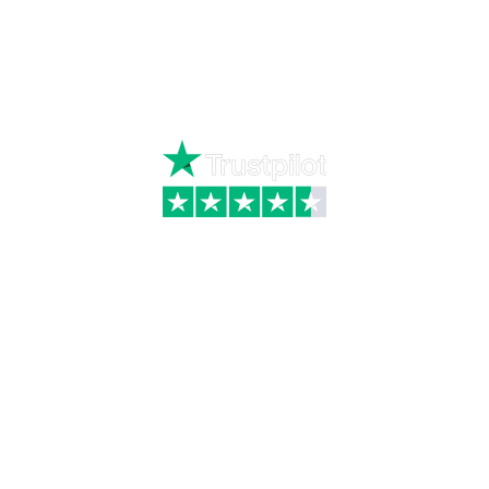
Ring
72 34 44 04
Mandag – torsdag kl. 8:00 – 16:00
Fredag kl. 8:00 – 15:30
Skriv til kundeservice
Kategorier
Information
Hus & have
Handels- og
leveringsbetingelser
Byggematerialer
Fragt
Bauroc Gasbeton
Om WALS
Isolering
Kundeservice
BigBags
Cookiepolitik
Brændsel