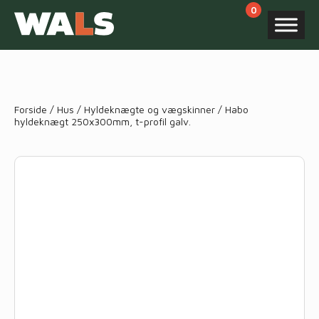
Products
search
Forside
/
Hus
/
Hyldeknægte og vægskinner
/ Habo
hyldeknægt 250x300mm, t-profil galv.