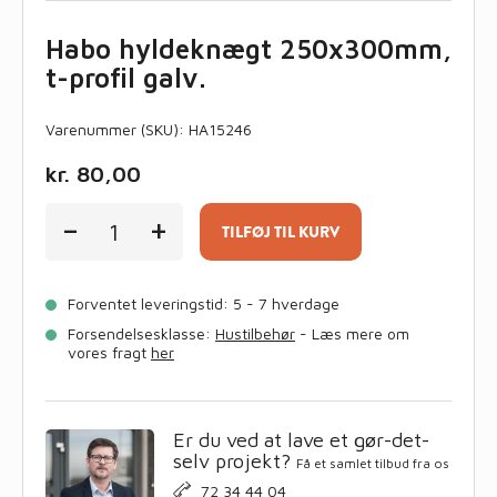
Habo hyldeknægt 250x300mm,
t-profil galv.
Varenummer (SKU):
HA15246
kr.
80,00
Habo
-
+
hyldeknægt
TILFØJ TIL KURV
250x300mm,
t-
profil
Forventet leveringstid: 5 - 7 hverdage
galv.
antal
Forsendelsesklasse:
Hustilbehør
- Læs mere om
vores fragt
her
Er du ved at lave et gør-det-
selv projekt?
Få et samlet tilbud fra os
72 34 44 04