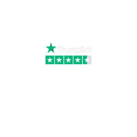
Ring
72 34 44 04
Mandag – torsdag kl. 8:00 – 16:00
Fredag kl. 8:00 – 15:30
Skriv til kundeservice
Kategorier
Information
Hus & have
Handels- og
leveringsbetingelser
Byggematerialer
Fragt
Bauroc Gasbeton
Om WALS
Isolering
Kundeservice
BigBags
Cookiepolitik
Brændsel