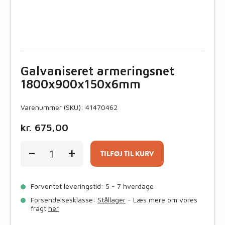
Galvaniseret armeringsnet
1800x900x150x6mm
Varenummer (SKU):
41470462
kr.
675,00
Galvaniseret
-
+
armeringsnet
TILFØJ TIL KURV
1800x900x150x6mm
antal
Forventet leveringstid: 5 - 7 hverdage
Forsendelsesklasse:
Stållager
- Læs mere om vores
fragt
her