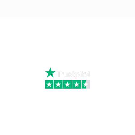
Ring
72 34 44 04
Mandag – torsdag kl. 8:00 – 16:00
Fredag kl. 8:00 – 15:30
Skriv til kundeservice
Kategorier
Information
Hus & have
Handels- og
leveringsbetingelser
Byggematerialer
Fragt
Bauroc Gasbeton