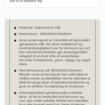
klar til at assistere dig.
Materiale: Galvaniseret stål
Dimensioner: 1800x900x150x6mm
Vores armeringsnet er fremstillet af høj kvalitet
galvaniseret stål, der sikrer holdbarhed og
modstandsdygtighed over for korrosion og rust.
Den robuste konstruktion gør armeringsnettet
velegnet til en bred vifte af anvendelser,
herunder fundamenter, gulve, vægge og meget
mere.
Med dimensioner på 1800x900x150x6mm
tilbyder vores armeringsnet den rette balance
mellem styrke og fleksibilitet. Denne størrelse er
ideel til mange typer af betonkonstruktioner og
giver en effektiv forstærkning af strukturen.
Armeringsnettets galvaniserede overflade
sikrer, at det er beskyttet mod korrosion og
rust, selv under udsatte forhold som udendørs
brug eller kontakt med fugt. Dette forlænger