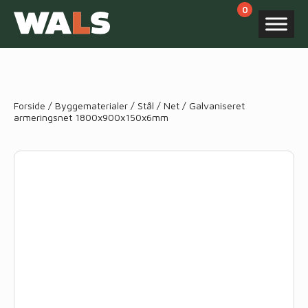
Products
search
Forside
/
Byggematerialer
/
Stål
/
Net
/ Galvaniseret
armeringsnet 1800x900x150x6mm