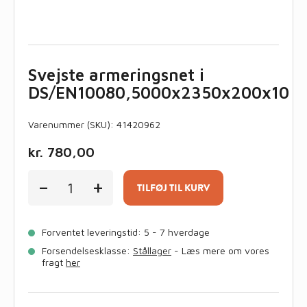
Svejste armeringsnet i
DS/EN10080,5000x2350x200x10
Varenummer (SKU):
41420962
kr.
780,00
Svejste
-
+
armeringsnet
TILFØJ TIL KURV
i
DS/EN10080,5000x2350x200x10
antal
Forventet leveringstid: 5 - 7 hverdage
Forsendelsesklasse:
Stållager
- Læs mere om vores
fragt
her