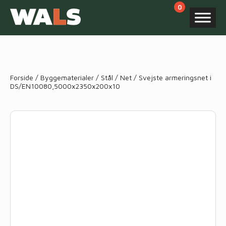
Products
search
Forside
/
Byggematerialer
/
Stål
/
Net
/ Svejste armeringsnet i
DS/EN10080,5000x2350x200x10