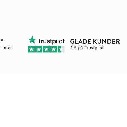
*
GLADE KUNDER
turret
4,5 på
Trustpilot
Adresse
elser
Wals ApS
Vestmolen 15
9990 Skagen