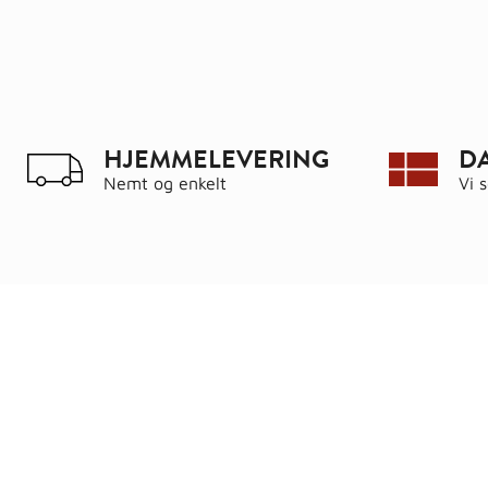
HJEMMELEVERING
D
Nemt og enkelt
Vi 
Ring
72 34 44 04
Kat
Mandag – torsdag kl. 8:00 – 16:00
Hus
Fredag kl. 8:00 – 15:30
Byg
Skriv til kundeservice