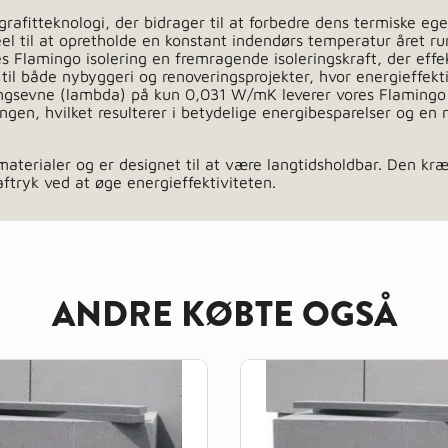
rafitteknologi, der bidrager til at forbedre dens termiske ege
el til at opretholde en konstant indendørs temperatur året ru
 Flamingo isolering en fremragende isoleringskraft, der eff
il både nybyggeri og renoveringsprojekter, hvor energieffekti
ngsevne (lambda) på kun 0,031 W/mK leverer vores Flamingo i
en, hvilket resulterer i betydelige energibesparelser og en 
 materialer og er designet til at være langtidsholdbar. Den kr
ftryk ved at øge energieffektiviteten.
ANDRE KØBTE OGSÅ