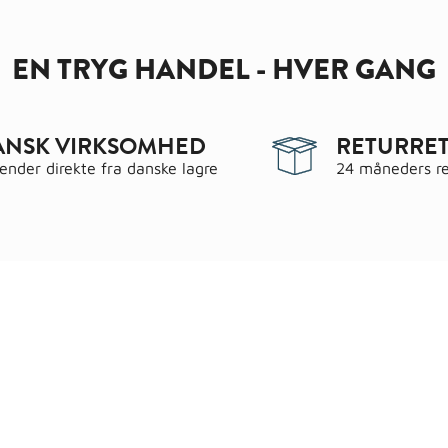
EN TRYG HANDEL - HVER GANG
ANSK VIRKSOMHED
RETURRET
sender direkte fra danske lagre
24 måneders re
egorier
Information
 & have
Handels- og leveringsbeting
gematerialer
Fragt