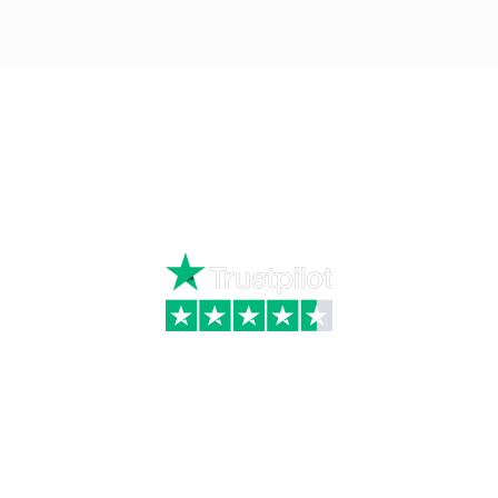
Ring
72 34 44 04
Mandag – torsdag kl. 8:00 – 16:00
Fredag kl. 8:00 – 15:30
Skriv til kundeservice
Kategorier
Information
Hus & have
Handels- og
leveringsbetingelser
Byggematerialer
Fragt
Bauroc Gasbeton