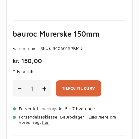
bauroc Murerske 150mm
Varenummer (SKU):
3406015PBMU
kr.
150,00
Pris pr. stk
bauroc
-
+
Murerske
TILFØJ TIL KURV
150mm
antal
Forventet leveringstid: 5 - 7 hverdage
Forsendelsesklasse:
Bauroclager
- Læs mere om
vores fragt
her