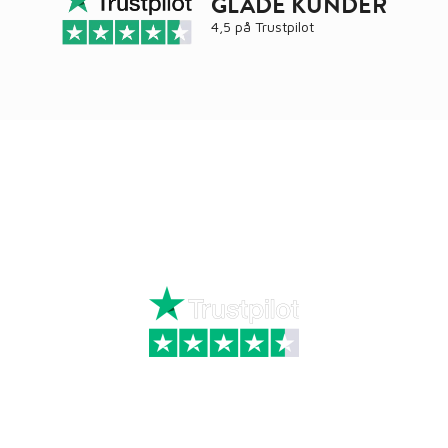
GLADE KUNDER
4,5 på
Trustpilot
Ring
72 34 44 04
Mandag – torsdag kl. 8:00 – 16:00
Fredag kl. 8:00 – 15:30
Skriv til kundeservice
Kategorier
Information
Hus & have
Handels- og