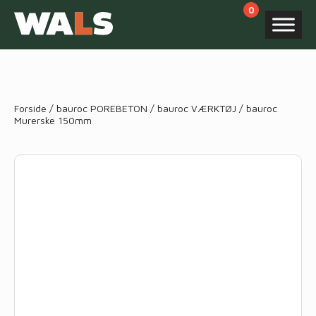
Products
search
Forside
/
bauroc POREBETON
/
bauroc VÆRKTØJ
/ bauroc
Murerske 150mm