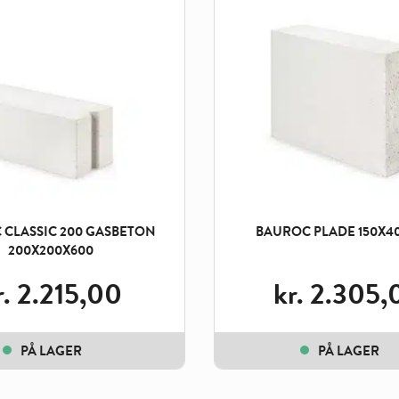
 CLASSIC 200 GASBETON
BAUROC PLADE 150X4
200X200X600
r.
2.215,00
kr.
2.305,
PÅ LAGER
PÅ LAGER