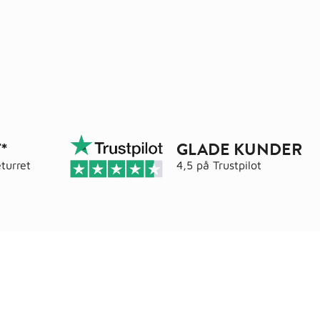
*
GLADE KUNDER
turret
4,5 på
Trustpilot
Adresse
elser
Wals ApS