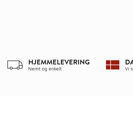
HJEMMELEVERING
D
Nemt og enkelt
Vi 
Ring
72 34 44 04
Kat
Mandag – torsdag kl. 8:00 – 16:00
Hus