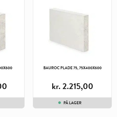
00X600
BAUROC PLADE 75, 75X400X600
00
kr.
2.215,00
PÅ LAGER