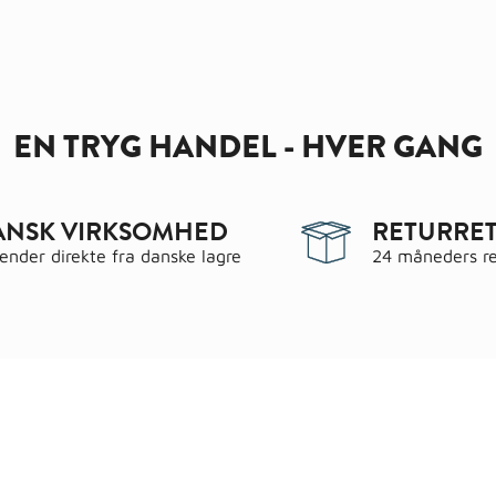
EN TRYG HANDEL - HVER GANG
ANSK VIRKSOMHED
RETURRET
sender direkte fra danske lagre
24 måneders re
egorier
Information
 & have
Handels- og leveringsbeting