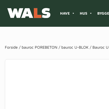
HAVE
HUS
BYGGE
Products
search
Forside
/
bauroc POREBETON
/
bauroc U-BLOK
/ Bauroc U