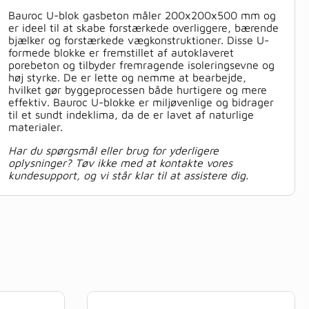
Bauroc U-blok gasbeton måler 200x200x500 mm og
er ideel til at skabe forstærkede overliggere, bærende
bjælker og forstærkede vægkonstruktioner. Disse U-
formede blokke er fremstillet af autoklaveret
porebeton og tilbyder fremragende isoleringsevne og
høj styrke. De er lette og nemme at bearbejde,
hvilket gør byggeprocessen både hurtigere og mere
effektiv. Bauroc U-blokke er miljøvenlige og bidrager
til et sundt indeklima, da de er lavet af naturlige
materialer.
Har du spørgsmål eller brug for yderligere
oplysninger? Tøv ikke med at kontakte vores
kundesupport, og vi står klar til at assistere dig.