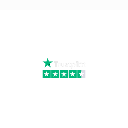
Ring
72 34 44 04
Mandag – torsdag kl. 8:00 – 16:00
Fredag kl. 8:00 – 15:30
Skriv til kundeservice
Kategorier
Information
Hus & have
Handels- og
leveringsbetingelser
Byggematerialer
Fragt
Bauroc Gasbeton
Om WALS
Isolering