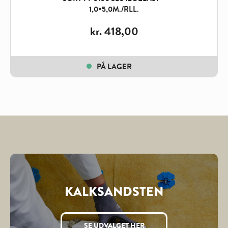
1,0×5,0M./RLL.
kr.
418,00
PÅ LAGER
KALKSANDSTEN
SE UDVALGET HER