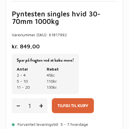
Pyntesten singles hvid 30-
70mm 1000kg
Varenummer (SKU):
61817992
kr.
849,00
Spar på fragten ved at købe mere!
Antal
Rabat
2 - 4
45kr.
5 - 10
110kr.
11 - 20
135kr.
Pyntesten
-
+
singles
TILFØJ TIL KURV
hvid
30-
70mm
Forventet leveringstid: 5 - 7 hverdage
1000kg