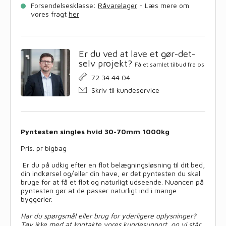
antal
Forsendelsesklasse:
Råvarelager
- Læs mere om
vores fragt
her
Er du ved at lave et gør-det-
selv projekt?
Få et samlet tilbud fra os
72 34 44 04
Skriv til kundeservice
Pyntesten singles hvid 30-70mm 1000kg
Pris. pr bigbag
Er du på udkig efter en flot belægningsløsning til dit bed,
din indkørsel og/eller din have, er det pyntesten du skal
bruge for at få et flot og naturligt udseende. Nuancen på
pyntesten gør at de passer naturligt ind i mange
byggerier.
Har du spørgsmål eller brug for yderligere oplysninger?
Tøv ikke med at kontakte vores kundesupport, og vi står