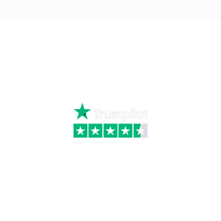
Ring
72 34 44 04
Mandag – torsdag kl. 8:00 – 16:00
Fredag kl. 8:00 – 15:30
Skriv til kundeservice
Kategorier
Information
Hus & have
Handels- og
leveringsbetingelser
Byggematerialer
Fragt
Bauroc Gasbeton
Om WALS
Isolering