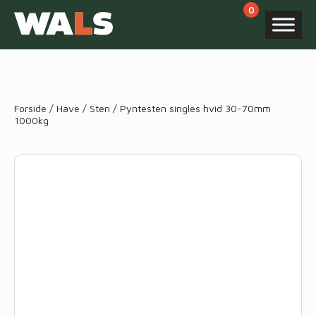
Products
search
Forside
/
Have
/
Sten
/ Pyntesten singles hvid 30-70mm
1000kg