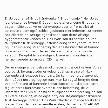
Er du bygherre? Er du håndværker? Er du husejer? Har du et
igangværende byggeri? Det er nogle af grundene til, at du nu
søger multiplader. Vores skillevægsplader er fremstillet af
porebeton, som også kaldes gasbeton eller letbeton. Du kender
nok allerede de særlige egenskaber, som dette alsidige
byggemateriale kendes på. Hos Wals kan du bestille bauroc
multiplader til skillevægge, efterisolering samt ydermure med
og uden isolering. Vi er nemlig den eneste importør af bauroc
porebeton i Danmark. Der er tale om porebeton af første
kategori. De opfylder selvfølgelig kravene til mursten i den
harmoniserede norm og er CE-mærket.
Der er mange anvendelsesmuligheder at vælge imellem. Vores
bauroc skillevægsplader er velegnet til opførelse af ikke-
bærende skillevægge indendørs. Du kan med fordel anvende
dem både i tørre og fugtige rum. Man kan også benytte dem
ved opførelsen af bærende konstruktioner. Du skal bare sikre
dig, at deres bæreevne svarer til den belastning, de vil
udsættes for. Hvis du bestiller multiplader med flere lag, så kan
du være sikker på, at de også opfylder støjdæmpningskravene
til skillevægge i boligen. Hos Wals tilbyder vi mange forskellige
plader. En af de mest anvendte er den, der hedder 10x40x60