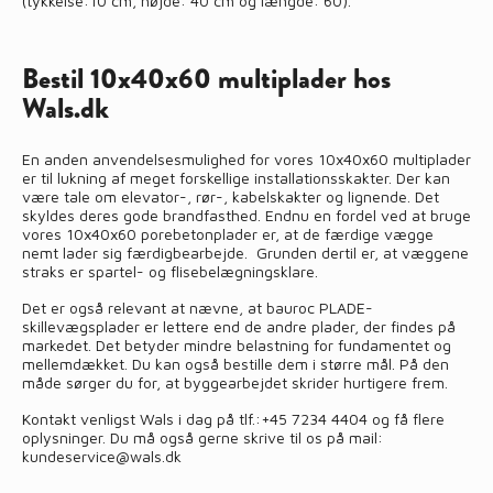
(tykkelse:10 cm, højde: 40 cm og længde: 60).
Bestil 10x40x60 multiplader hos
Wals.dk
En anden anvendelsesmulighed for vores 10x40x60 multiplader
er til lukning af meget forskellige installationsskakter. Der kan
være tale om elevator-, rør-, kabelskakter og lignende. Det
skyldes deres gode brandfasthed. Endnu en fordel ved at bruge
vores 10x40x60 porebetonplader er, at de færdige vægge
nemt lader sig færdigbearbejde. Grunden dertil er, at væggene
straks er spartel- og flisebelægningsklare.
Det er også relevant at nævne, at bauroc PLADE-
skillevægsplader er lettere end de andre plader, der findes på
markedet. Det betyder mindre belastning for fundamentet og
mellemdækket. Du kan også bestille dem i større mål. På den
måde sørger du for, at byggearbejdet skrider hurtigere frem.
Kontakt
venligst Wals i dag på tlf.:
+45 7234 4404
og få flere
oplysninger. Du må også gerne skrive til os på mail:
kundeservice@wals.dk