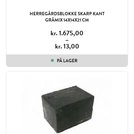
HERREGÅRDSBLOKKE SKARP KANT
GRÅMIX 14X14X21 CM
kr.
1.675,00
–
kr.
13,00
Price
range:
PÅ LAGER
kr. 13,00
through
kr. 1.675,00