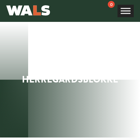
Products
search
HERREGÅRDSBLOKKE