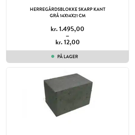
HERREGÅRDSBLOKKE SKARP KANT
GRÅ 14X14X21 CM
kr.
1.495,00
–
kr.
12,00
Price
range:
PÅ LAGER
kr. 12,00
through
kr. 1.495,00