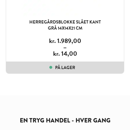
HERREGÅRDSBLOKKE SLÅET KANT
GRÅ 14X14X21 CM
kr.
1.989,00
–
kr.
14,00
Price
range:
PÅ LAGER
kr. 14,00
through
kr. 1.989,00
EN TRYG HANDEL - HVER GANG