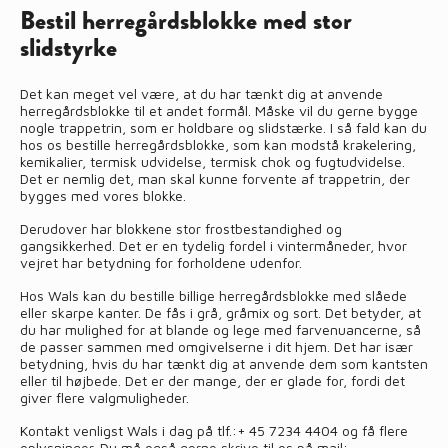
Bestil herregårdsblokke med stor
slidstyrke
Det kan meget vel være, at du har tænkt dig at anvende
herregårdsblokke til et andet formål. Måske vil du gerne bygge
nogle trappetrin, som er holdbare og slidstærke. I så fald kan du
hos os bestille herregårdsblokke, som kan modstå krakelering,
kemikalier, termisk udvidelse, termisk chok og fugtudvidelse.
Det er nemlig det, man skal kunne forvente af trappetrin, der
bygges med vores blokke.
Derudover har blokkene stor frostbestandighed og
gangsikkerhed. Det er en tydelig fordel i vintermåneder, hvor
vejret har betydning for forholdene udenfor.
Hos Wals kan du bestille billige herregårdsblokke med slåede
eller skarpe kanter. De fås i grå, gråmix og sort. Det betyder, at
du har mulighed for at blande og lege med farvenuancerne, så
de passer sammen med omgivelserne i dit hjem. Det har især
betydning, hvis du har tænkt dig at anvende dem som kantsten
eller til højbede. Det er der mange, der er glade for, fordi det
giver flere valgmuligheder.
Kontakt venligst Wals i dag på tlf.:
+ 45 7234 4404
og få flere
oplysninger. Du må også gerne skrive til os på mail: