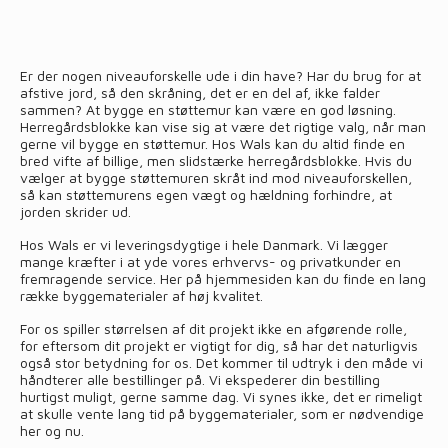
Er der nogen niveauforskelle ude i din have? Har du brug for at
afstive jord, så den skråning, det er en del af, ikke falder
sammen? At bygge en støttemur kan være en god løsning.
Herregårdsblokke kan vise sig at være det rigtige valg, når man
gerne vil bygge en støttemur. Hos Wals kan du altid finde en
bred vifte af billige, men slidstærke herregårdsblokke. Hvis du
vælger at bygge støttemuren skråt ind mod niveauforskellen,
så kan støttemurens egen vægt og hældning forhindre, at
jorden skrider ud.
Hos Wals er vi leveringsdygtige i hele Danmark. Vi lægger
mange kræfter i at yde vores erhvervs- og privatkunder en
fremragende service. Her på hjemmesiden kan du finde en lang
række byggematerialer af høj kvalitet.
For os spiller størrelsen af dit projekt ikke en afgørende rolle,
for eftersom dit projekt er vigtigt for dig, så har det naturligvis
også stor betydning for os. Det kommer til udtryk i den måde vi
håndterer alle bestillinger på. Vi ekspederer din bestilling
hurtigst muligt, gerne samme dag. Vi synes ikke, det er rimeligt
at skulle vente lang tid på byggematerialer, som er nødvendige
her og nu.