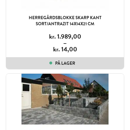
HERREGÅRDSBLOKKE SKARP KANT
SORT/ANTRAZIT 14X14X21 CM
kr.
1.989,00
–
kr.
14,00
Price
range:
PÅ LAGER
kr. 14,00
through
kr. 1.989,00