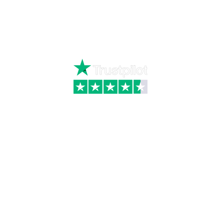
Ring
72 34 44 04
Mandag – torsdag kl. 8:00 – 16:00
Fredag kl. 8:00 – 15:30
Skriv til kundeservice
Kategorier
Information
Hus & have
Handels- og
leveringsbetingelser
Byggematerialer
Fragt
Bauroc Gasbeton
Om WALS
Isolering
Kundeservice
BigBags
Cookiepolitik
Brændsel