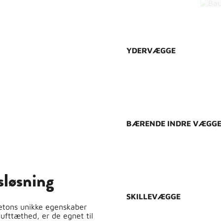
YDERVÆGGE
SHOP HER
B
BÆRENDE INDRE VÆGG
SHOP HER
sløsning
SKILLEVÆGGE
etons unikke egenskaber
fttæthed, er de egnet til