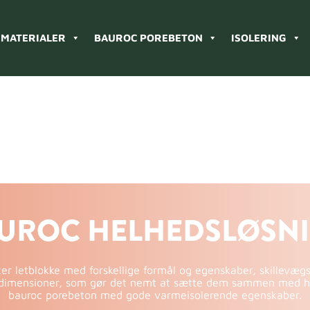
MATERIALER
BAUROC POREBETON
ISOLERING
UROC HELHEDSLØSN
er letblokke med forskellige formål og egenskaber, skillevægs
ar dimensioner, som gør det nemt at sætte dem sammen med hi
bauroc porebeton med gode varmeisolerende egenskaber.