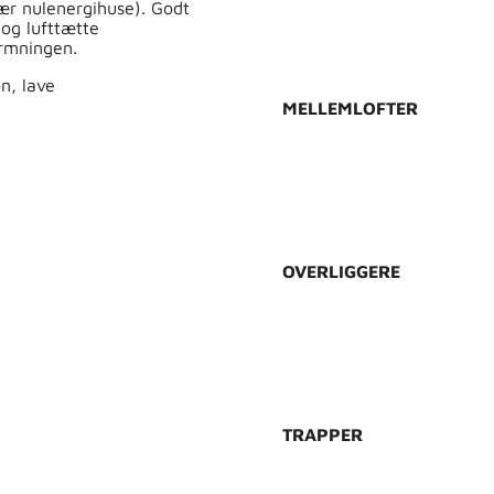
SHOP HER
nær nulenergihuse). Godt
og lufttætte
armningen.
n, lave
MELLEMLOFTER
SHOP HER
OVERLIGGERE
SHOP HER
TRAPPER
SHOP HER