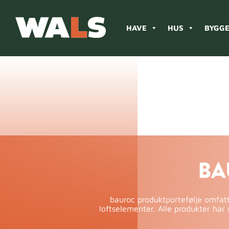
HAVE
HUS
BYGGE
Products
search
BA
bauroc produktportefølje omfatt
loftselementer. Alle produkter h