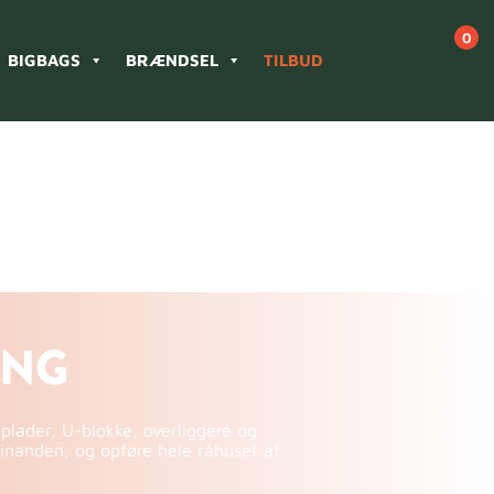
BIGBAGS
BRÆNDSEL
TILBUD
ING
plader, U-blokke, overliggere og
nanden, og opføre hele råhuset af