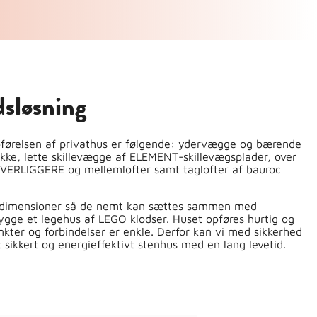
dsløsning
opførelsen af privathus er følgende: ydervægge og bærende
kke, lette skillevægge af ELEMENT-skillevægsplader, over
VERLIGGERE og mellemlofter samt taglofter af bauroc
r dimensioner så de nemt kan sættes sammen med
ygge et legehus af LEGO klodser. Huset opføres hurtig og
kter og forbindelser er enkle. Derfor kan vi med sikkerhed
et sikkert og energieffektivt stenhus med en lang levetid.