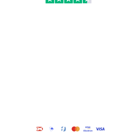
Kategorier
Information
Hus & have
Handels- og
leveringsbetingelser
Byggematerialer
Fragt
Bauroc Gasbeton
Om WALS
Isolering
Kundeservice
BigBags
Cookiepolitik
Brændsel
Adresse
Wals ApS
Vestmolen 15
9990 Skagen
CVR: 36420243