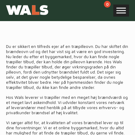
Products
search
Du er sikkert en tilfreds ejer af en træpilleovn. Du har skiftet din
brændeovn ud og det har vist sig at være en god investering.
Nu leder du efter et byggemarked, hvor du kan finde nogle
træpiller tilbud, der kan holde din pilleovn kørende. Hos Wals
finder du træpiller tilbud, der øger virkningsgraden på din
pilleovn, fordi den udnytter brændslet fuldt ud. Det siger sig
selv, at det giver nogle betydelige besparelser, da ovnes
effektivitet bliver bedre. Her på hjemmesiden finder du nogle
træpiller tilbud, du ikke kan finde andre steder.
Hos Wals leverer vi træpiller med en meget høj brændværdi og
et meget lavt askeindhold. Vi udvider konstant vores netværk
af leverandører med henblik på at tilbyde vores erhvervs- og
privatkunder brændsel af høj kvalitet.
Vi sørger altid for, at kvaliteten af vores brændsel lever op til
dine forventninger. Vi er et online byggemarked, hvor du altid
har mulighed for at finde de træpiler tilbud, du gerne vil finde.