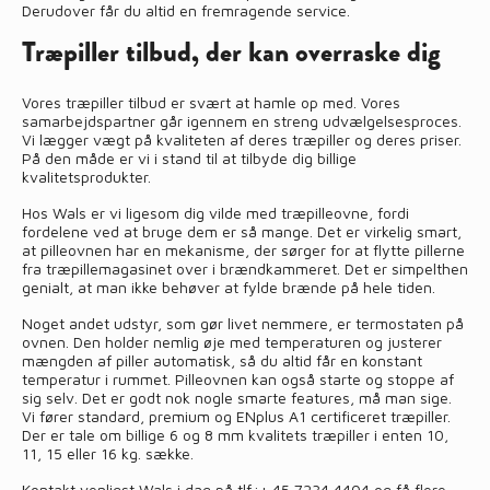
Derudover får du altid en fremragende service.
Træpiller tilbud, der kan overraske dig
Vores træpiller tilbud er svært at hamle op med. Vores
samarbejdspartner går igennem en streng udvælgelsesproces.
Vi lægger vægt på kvaliteten af deres træpiller og deres priser.
På den måde er vi i stand til at tilbyde dig billige
kvalitetsprodukter.
Hos Wals er vi ligesom dig vilde med træpilleovne, fordi
fordelene ved at bruge dem er så mange. Det er virkelig smart,
at pilleovnen har en mekanisme, der sørger for at flytte pillerne
fra træpillemagasinet over i brændkammeret. Det er simpelthen
genialt, at man ikke behøver at fylde brænde på hele tiden.
Noget andet udstyr, som gør livet nemmere, er termostaten på
ovnen. Den holder nemlig øje med temperaturen og justerer
mængden af piller automatisk, så du altid får en konstant
temperatur i rummet. Pilleovnen kan også starte og stoppe af
sig selv. Det er godt nok nogle smarte features, må man sige.
Vi fører standard, premium og ENplus A1 certificeret træpiller.
Der er tale om billige 6 og 8 mm kvalitets træpiller i enten 10,
11, 15 eller 16 kg. sække.
Kontakt venligst Wals i dag på tlf.:
+ 45 7234 4404
og få flere