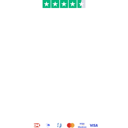
Kategorier
Information
Hus & have
Handels- og
leveringsbetingelser
Byggematerialer
Fragt
Bauroc Gasbeton
Om WALS
Isolering
Kundeservice
BigBags
Cookiepolitik
Brændsel
Adresse
Wals ApS
Vestmolen 15
9990 Skagen
CVR: 36420243