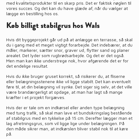
med kvalitetsprodukter til en skarp pris. Det er faktisk nøglen til
vores succes. Og det kan du have glæde af, når du vælger at
lægge en bestilling hos os.
Køb billigt stabilgrus hos Wals
Hvis dit byggeprojekt går ud på at anlægge en terrasse, så skal
du i gang med et meget vigtigt forarbejde. Det indebærer, at du
måler, markerer, sætter snor, graver ud, flytter sand og planer
arealet. Det lyder som rugbrødsarbejde. Og det er det også.
Men man kan ikke understrege nok, hvor afgørende det er for
det endelige resultat.
Hvis du ikke bruger gruset korrekt, så risikerer du, at fliserne
eller belægningsstenene ikke vil ligge stabilt. Det kan eventuelt
føre til, at din belægning vil synke. Det siger sig selv, at det ville
være brandærgerligt at opdage, at man har lagt så mange
kræfter i et projekt forgæves.
Hvis der er tale om en indkørsel eller anden type belægning
med tung trafik, så skal man lave et bundsikringslag bestående
af stabilgrus med en tykkelse på 15 cm. Derefter lægger man et
lag afretningsgrus, som vil ligge lige under belægningen. På
den måde sikrer man, at indkørslen bliver stabil nok til at køre
på.