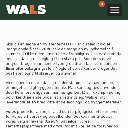
Products
search
Skal du anlægge en ny stenterrasse? Har du tænkt dig at
lægge nogle fliser? Vil du selv anlægge en ny indkørsel? Så
kommer du ikke uden om brugen af stabilgrus. Hos Wals kan du
bestille stabilgrus i bigbag til en skarp pris. Som dets navn
antyder bruger man denne type grus til at stabilisere bunden til
fliser eller belægningssten. Nogle af vores kunder bruger det
også som bund til skræver og stenmel.
Virkeligheden er, at stabilgrus, der stammer fra havbunden, er
et meget alsidigt byggemateriale. Man kan sagtnes anvende
det i flere forskellige sammenhænge. Det tåler fx komprimering
og virker drænende under et afretningslag. Wals er stor
leverandør af en bred vifte af belægnings- og byggematerialer.
Vores produkter afspejler altid den forpligtigelse, vi føler over
for vores erhvervs- og privatkunder. Det kommer til udtryk i
vores valg af leverandører. Vi udvælger vores
samarbejdspartnere med omhu for at sikre, at de forsyner os