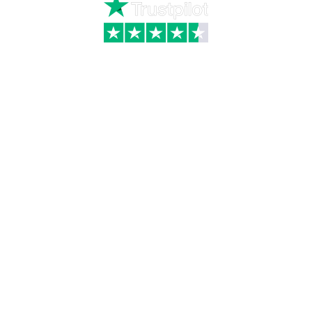
Kategorier
Information
Hus & have
Handels- og
leveringsbetingelser
Byggematerialer
Fragt
Bauroc Gasbeton
Om WALS
Isolering
Kundeservice
BigBags
Cookiepolitik
Brændsel
Adresse
Wals ApS
Vestmolen 15
9990 Skagen
CVR: 36420243