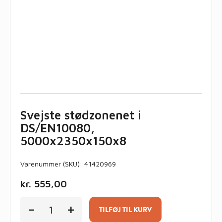
Svejste stødzonenet i
DS/EN10080,
5000x2350x150x8
Varenummer (SKU):
41420969
kr.
555,00
Svejste
-
+
stødzonenet
TILFØJ TIL KURV
i