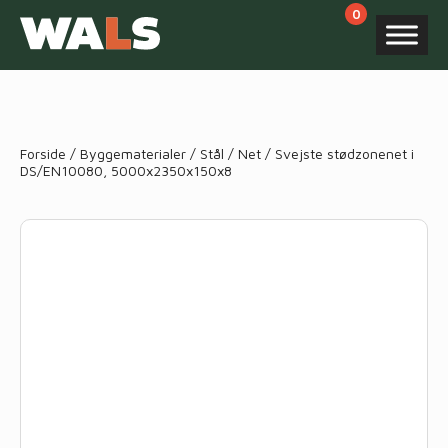
Products
search
Forside
/
Byggematerialer
/
Stål
/
Net
/ Svejste stødzonenet i
DS/EN10080, 5000x2350x150x8