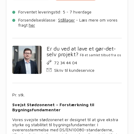
DS/EN10080,
5000x2350x150x8
Forventet leveringstid: 5 - 7 hverdage
antal
Forsendelsesklasse:
Stållager
- Læs mere om vores
fragt
her
Er du ved at lave et gør-det-
selv projekt?
Få et samlet tilbud fra os
72 34 44 04
Skriv til kundeservice
Pr. stk.
Svejst Stødzonenet – Forstærkning til
Bygningsfundamenter
Vores svejste stødzonenet er designet til at give ekstra
styrke og stabilitet til bygningsfundamenter. I
overensstemmelse med DS/EN10080-standarderne,