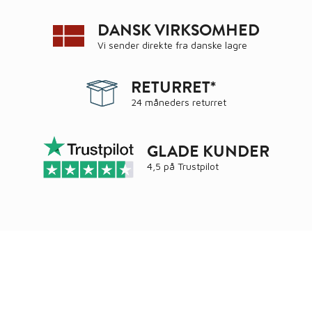
DANSK VIRKSOMHED
Vi sender direkte fra danske lagre
RETURRET*
24 måneders returret
GLADE KUNDER
4,5 på
Trustpilot
Ring
72 34 44 04
Mandag – torsdag kl. 8:00 – 16:00
Fredag kl. 8:00 – 15:30