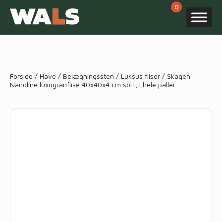
Products
search
Forside
/
Have
/
Belægningssten
/
Luksus fliser
/ Skagen
Nanoline luxogranflise 40x40x4 cm sort, i hele paller