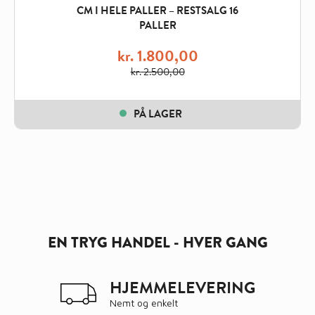
CM I HELE PALLER – RESTSALG 16
PALLER
kr.
1.800,00
kr.
2.500,00
Original
Current
price
price
PÅ LAGER
was:
is:
kr. 2.500,00.
kr. 1.800,00.
EN TRYG HANDEL - HVER GANG
HJEMMELEVERING
Nemt og enkelt