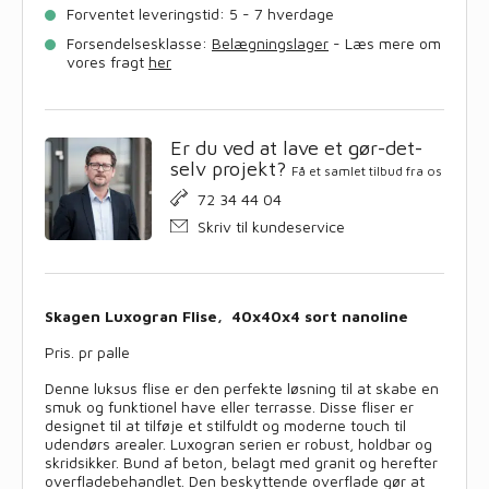
Forventet leveringstid: 5 - 7 hverdage
sort,
i
Forsendelsesklasse:
Belægningslager
- Læs mere om
hele
vores fragt
her
paller
antal
Er du ved at lave et gør-det-
selv projekt?
Få et samlet tilbud fra os
72 34 44 04
Skriv til kundeservice
Skagen Luxogran Flise, 40x40x4 sort nanoline
Pris. pr palle
Denne luksus flise er den perfekte løsning til at skabe en
smuk og funktionel have eller terrasse. Disse fliser er
designet til at tilføje et stilfuldt og moderne touch til
udendørs arealer. Luxogran serien er robust, holdbar og
skridsikker. Bund af beton, belagt med granit og herefter
overfladebehandlet. Den beskyttende overflade gør at