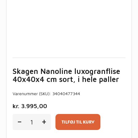
Skagen Nanoline luxogranflise
40x40x4 cm sort, i hele paller
Varenummer (SKU):
34040477344
kr.
3.995,00
Skagen
-
+
Nanoline
TILFØJ TIL KURV
luxogranflise
40x40x4
cm