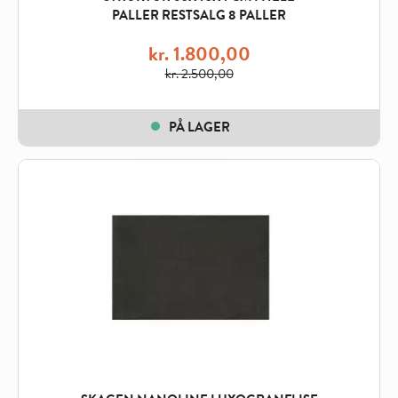
PALLER RESTSALG 8 PALLER
kr.
1.800,00
kr.
2.500,00
Original
Current
price
price
PÅ LAGER
was:
is:
kr. 2.500,00.
kr. 1.800,00.