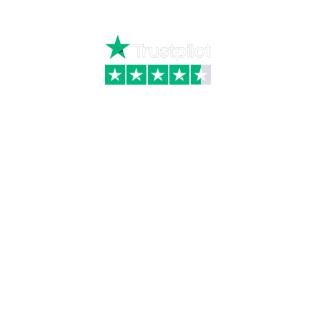
Skriv til kundeservice
Kategorier
Information
Hus & have
Handels- og
leveringsbetingelser
Byggematerialer
Fragt
Bauroc Gasbeton
Om WALS
Isolering
Kundeservice
BigBags
Cookiepolitik
Brændsel
Adresse
Wals ApS
Vestmolen 15