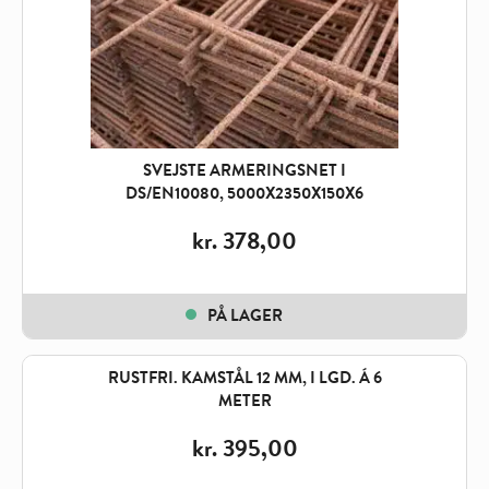
SVEJSTE ARMERINGSNET I
DS/EN10080, 5000X2350X150X6
kr.
378,00
PÅ LAGER
RUSTFRI. KAMSTÅL 12 MM, I LGD. Á 6
METER
kr.
395,00