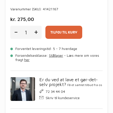
Varenummer (SKU):
41421167
kr.
275,00
Rustfri.
-
+
Kamstål
TILFØJ TIL KURV
10
mm,
i
Forventet leveringstid: 5 - 7 hverdage
lgd.
Á
Forsendelsesklasse:
Stållager
- Læs mere om vores
6
fragt
her
meter
antal
Er du ved at lave et gør-det-
selv projekt?
Få et samlet tilbud fra os
72 34 44 04
Skriv til kundeservice