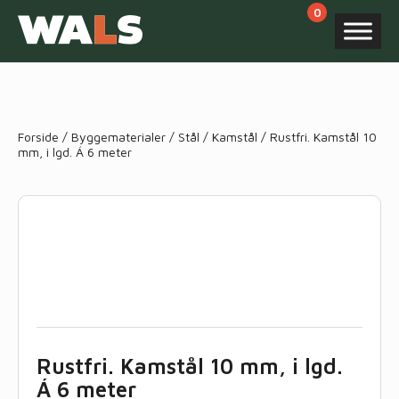
Products
search
Forside
/
Byggematerialer
/
Stål
/
Kamstål
/ Rustfri. Kamstål 10
mm, i lgd. Á 6 meter
Rustfri. Kamstål 10 mm, i lgd.
Á 6 meter