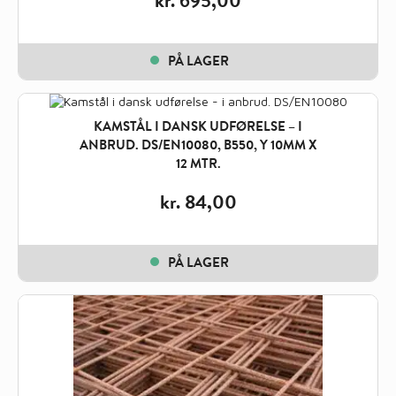
kr.
695,00
PÅ LAGER
KAMSTÅL I DANSK UDFØRELSE – I
ANBRUD. DS/EN10080, B550, Y 10MM X
12 MTR.
kr.
84,00
PÅ LAGER