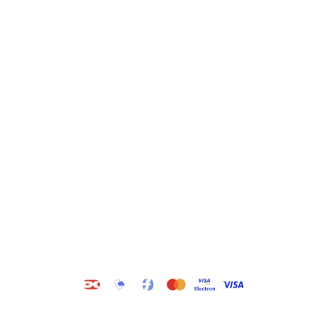
Kategorier
Information
Hus & have
Handels- og
leveringsbetingelser
Byggematerialer
Fragt
Bauroc Gasbeton
Om WALS
Isolering
Kundeservice
BigBags
Cookiepolitik
Brændsel
Adresse
Wals ApS
Vestmolen 15
9990 Skagen
CVR: 36420243