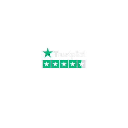
Ring
72 34 44 04
Mandag – torsdag kl. 8:00 – 16:00
Fredag kl. 8:00 – 15:30
Skriv til kundeservice
Kategorier
Information
Hus & have
Handels- og
leveringsbetingelser
Byggematerialer
Fragt
Bauroc Gasbeton
Om WALS
Isolering
Kundeservice
BigBags
Cookiepolitik