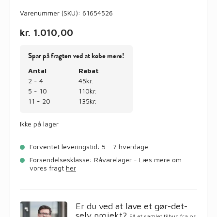
Varenummer (SKU):
61654526
kr.
1.010,00
Spar på fragten ved at købe mere!
Antal
Rabat
2 - 4
45kr.
5 - 10
110kr.
11 - 20
135kr.
Ikke på lager
Forventet leveringstid: 5 - 7 hverdage
Forsendelsesklasse:
Råvarelager
- Læs mere om
vores fragt
her
Er du ved at lave et gør-det-
selv projekt?
Få et samlet tilbud fra os