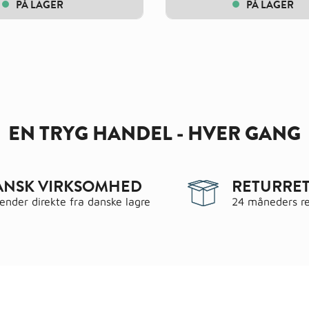
PÅ LAGER
PÅ LAGER
EN TRYG HANDEL - HVER GANG
ANSK VIRKSOMHED
RETURRET
sender direkte fra danske lagre
24 måneders re