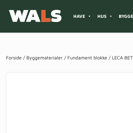
HAVE
HUS
BYGGE
Products
search
Forside
/
Byggematerialer
/
Fundament blokke
/ LECA BE