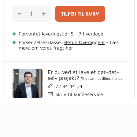
LECA
-
+
TILFØJ TIL KURV
BETON
MUROVERLIGGER
33x19x449
cm
Forventet leveringstid: 5 - 7 hverdage
antal
Forsendelsesklasse:
Beton Overliggere
- Læs
mere om vores fragt
her
Er du ved at lave et gør-det-
selv projekt?
Få et samlet tilbud fra os
72 34 44 04
Skriv til kundeservice