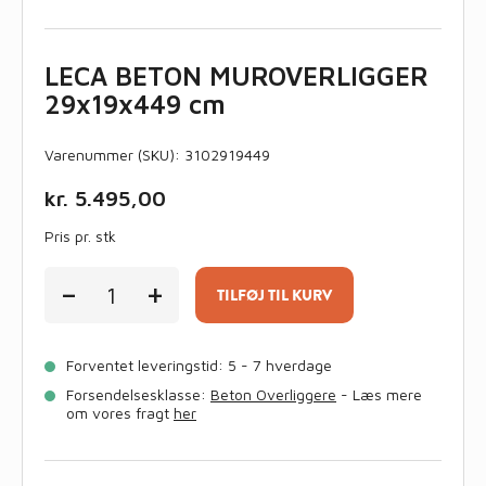
LECA BETON MUROVERLIGGER
29x19x449 cm
Varenummer (SKU):
3102919449
kr.
5.495,00
Pris pr. stk
LECA
-
+
BETON
TILFØJ TIL KURV
MUROVERLIGGER
29x19x449
cm
Forventet leveringstid: 5 - 7 hverdage
antal
Forsendelsesklasse:
Beton Overliggere
- Læs mere
om vores fragt
her