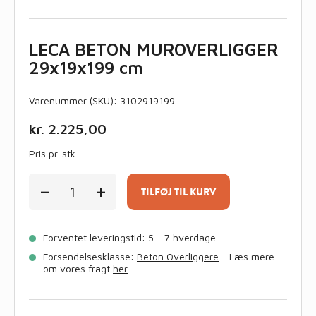
LECA BETON MUROVERLIGGER
29x19x199 cm
Varenummer (SKU):
3102919199
kr.
2.225,00
Pris pr. stk
LECA
-
+
BETON
TILFØJ TIL KURV
MUROVERLIGGER
29x19x199
cm
Forventet leveringstid: 5 - 7 hverdage
antal
Forsendelsesklasse:
Beton Overliggere
- Læs mere
om vores fragt
her