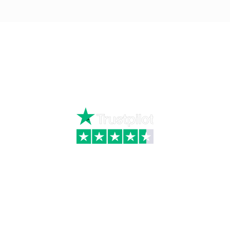
Ring
72 34 44 04
Mandag – torsdag kl. 8:00 – 16:00
Fredag kl. 8:00 – 15:30
Skriv til kundeservice
Kategorier
Information
Hus & have
Handels- og
leveringsbetingelser
Byggematerialer
Fragt
Bauroc Gasbeton
Om WALS
Isolering