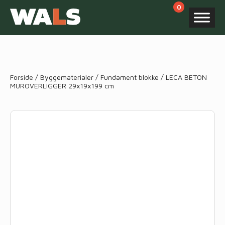
Products
search
Forside
/
Byggematerialer
/
Fundament blokke
/ LECA BETON
MUROVERLIGGER 29x19x199 cm